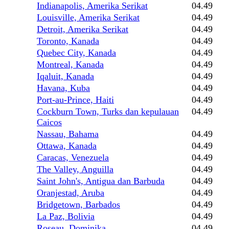
Indianapolis, Amerika Serikat
04.49
Louisville, Amerika Serikat
04.49
Detroit, Amerika Serikat
04.49
Toronto, Kanada
04.49
Quebec City, Kanada
04.49
Montreal, Kanada
04.49
Iqaluit, Kanada
04.49
Havana, Kuba
04.49
Port-au-Prince, Haiti
04.49
Cockburn Town, Turks dan kepulauan
04.49
Caicos
Nassau, Bahama
04.49
Ottawa, Kanada
04.49
Caracas, Venezuela
04.49
The Valley, Anguilla
04.49
Saint John's, Antigua dan Barbuda
04.49
Oranjestad, Aruba
04.49
Bridgetown, Barbados
04.49
La Paz, Bolivia
04.49
Roseau, Dominika
04.49