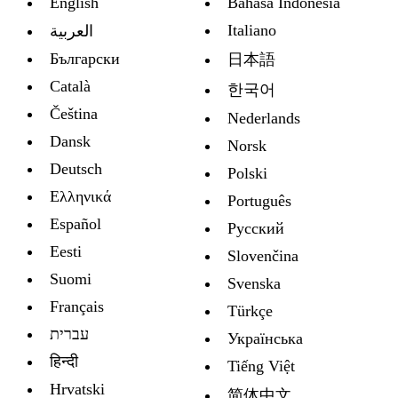
English
Bahasa Indonesia
Italiano
العربية
Български
日本語
Català
한국어
Čeština
Nederlands
Dansk
Norsk
Deutsch
Polski
Ελληνικά
Português
Español
Русский
Eesti
Slovenčina
Suomi
Svenska
Français
Türkçe
עברית
Украïнська
हिन्दी
Tiếng Việt
Hrvatski
简体中文