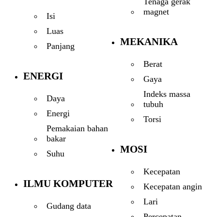
Tenaga gerak
magnet
Isi
Luas
MEKANIKA
Panjang
Berat
ENERGI
Gaya
Indeks massa
Daya
tubuh
Energi
Torsi
Pemakaian bahan
bakar
MOSI
Suhu
Kecepatan
ILMU KOMPUTER
Kecepatan angin
Lari
Gudang data
Percepatan