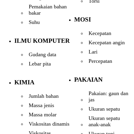
Torsi
Pemakaian bahan
bakar
MOSI
Suhu
Kecepatan
ILMU KOMPUTER
Kecepatan angin
Lari
Gudang data
Percepatan
Lebar pita
PAKAIAN
KIMIA
Pakaian: gaun dan
Jumlah bahan
jas
Massa jenis
Ukuran sepatu
Massa molar
Ukuran sepatu
Viskositas dinamis
anak-anak
Viskositas
Ukuran topi