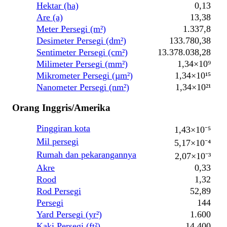
Hektar (ha)
0,13
Are (a)
13,38
Meter Persegi (m²)
1.337,8
Desimeter Persegi (dm²)
133.780,38
Sentimeter Persegi (cm²)
13.378.038,28
Milimeter Persegi (mm²)
1,34×10⁹
Mikrometer Persegi (µm²)
1,34×10¹⁵
Nanometer Persegi (nm²)
1,34×10²¹
Orang Inggris/Amerika
Pinggiran kota
1,43×10⁻⁵
Mil persegi
5,17×10⁻⁴
Rumah dan pekarangannya
2,07×10⁻³
Akre
0,33
Rood
1,32
Rod Persegi
52,89
Persegi
144
Yard Persegi (yr²)
1.600
Kaki Persegi (ft²)
14.400