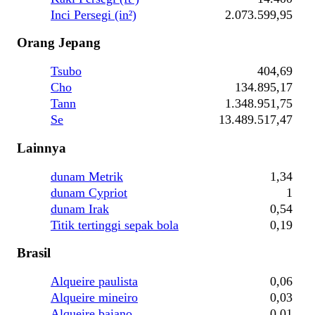
Inci Persegi (in²)
2.073.599,95
Orang Jepang
Tsubo
404,69
Cho
134.895,17
Tann
1.348.951,75
Se
13.489.517,47
Lainnya
dunam Metrik
1,34
dunam Cypriot
1
dunam Irak
0,54
Titik tertinggi sepak bola
0,19
Brasil
Alqueire paulista
0,06
Alqueire mineiro
0,03
Alqueire baiano
0,01