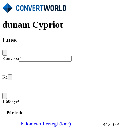
dunam Cypriot
Luas
Konversi
Ke
1.600 yr²
Metrik
Kilometer Persegi (km²)
1,34×10⁻³