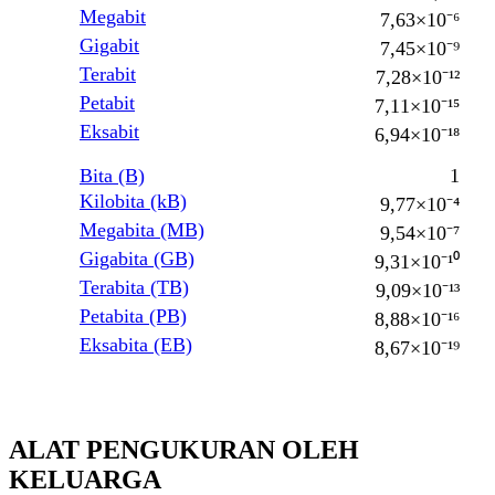
Megabit
7,63×10⁻⁶
Gigabit
7,45×10⁻⁹
Terabit
7,28×10⁻¹²
Petabit
7,11×10⁻¹⁵
Eksabit
6,94×10⁻¹⁸
Bita (B)
1
Kilobita (kB)
9,77×10⁻⁴
Megabita (MB)
9,54×10⁻⁷
Gigabita (GB)
9,31×10⁻¹⁰
Terabita (TB)
9,09×10⁻¹³
Petabita (PB)
8,88×10⁻¹⁶
Eksabita (EB)
8,67×10⁻¹⁹
ALAT PENGUKURAN OLEH
KELUARGA