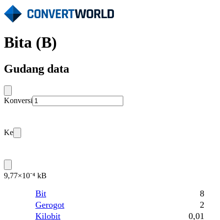
Bita (B)
Gudang data
Konversi
Ke
9,77×10⁻⁴ kB
Bit
8
Gerogot
2
Kilobit
0,01