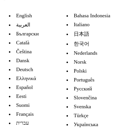
English
Bahasa Indonesia
Italiano
العربية
Български
日本語
Català
한국어
Čeština
Nederlands
Dansk
Norsk
Deutsch
Polski
Ελληνικά
Português
Español
Русский
Eesti
Slovenčina
Suomi
Svenska
Français
Türkçe
עברית
Украïнська