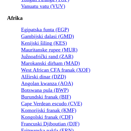
Vanuatu vatu (VUV)
Afrika
Egipatska funta (EGP)
Gambijski dalasi (GMD)
Kenijski šiling (KES)
Mauritanske rupee (MUR)
Južnoafrički rand (ZAR)
Marokanski dirham (MAD)
West African CFA franak (XOF)
Alžirski dinar (DZD)
Angolan kwanza (AOA)
Botswana pula (BWP)
Burundski franak (BIF)
Cape Verdean escudo (CVE)
Komorijski franak (KMF)
Kongolski franak (CDF)
Francuski Djiboutian (DJF)
Eritreanska nakfa (ERN)