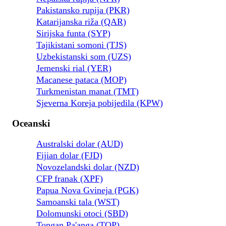
Pakistansko rupija (PKR)
Katarijanska riža (QAR)
Sirijska funta (SYP)
Tajikistani somoni (TJS)
Uzbekistanski som (UZS)
Jemenski rial (YER)
Macanese pataca (MOP)
Turkmenistan manat (TMT)
Sjeverna Koreja pobijedila (KPW)
Oceanski
Australski dolar (AUD)
Fijian dolar (FJD)
Novozelandski dolar (NZD)
CFP franak (XPF)
Papua Nova Gvineja (PGK)
Samoanski tala (WST)
Dolomunski otoci (SBD)
Tongan Pa'anga (TOP)