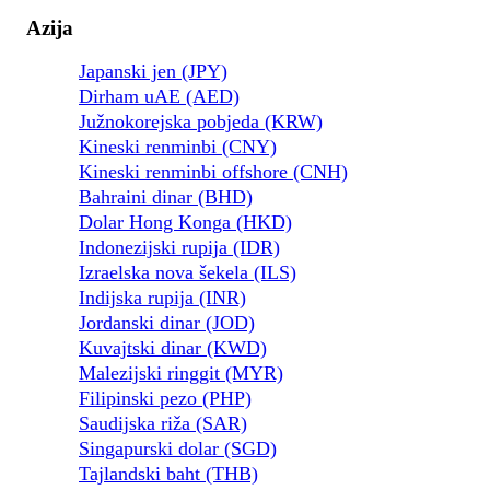
Azija
Japanski jen (JPY)
Dirham uAE (AED)
Južnokorejska pobjeda (KRW)
Kineski renminbi (CNY)
Kineski renminbi offshore (CNH)
Bahraini dinar (BHD)
Dolar Hong Konga (HKD)
Indonezijski rupija (IDR)
Izraelska nova šekela (ILS)
Indijska rupija (INR)
Jordanski dinar (JOD)
Kuvajtski dinar (KWD)
Malezijski ringgit (MYR)
Filipinski pezo (PHP)
Saudijska riža (SAR)
Singapurski dolar (SGD)
Tajlandski baht (THB)