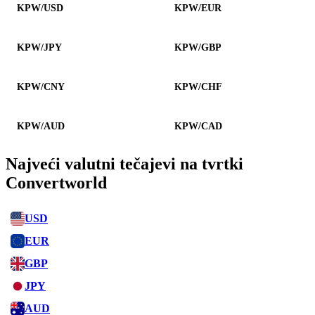
KPW/USD
KPW/EUR
KPW/JPY
KPW/GBP
KPW/CNY
KPW/CHF
KPW/AUD
KPW/CAD
Najveći valutni tečajevi na tvrtki
Convertworld
USD
EUR
GBP
JPY
AUD