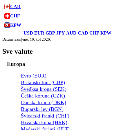
CAD
CHF
KPW
USD
EUR
GBP
JPY
AUD
CAD
CHF
KPW
Datum razmjene: 10. kol 2026.
Sve valute
Europa
Evro (EUR)
Britanski funt (GBP)
Švedksa krona (SEK)
Češka koruna (CZK)
Danska kruna (DKK)
Bugarski lev (BGN)
Švicarski franki (CHF)
Hrvatska kuna (HRK)
Mađarski forinti (HUF)