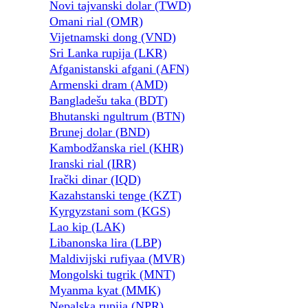
Novi tajvanski dolar (TWD)
Omani rial (OMR)
Vijetnamski dong (VND)
Sri Lanka rupija (LKR)
Afganistanski afgani (AFN)
Armenski dram (AMD)
Bangladešu taka (BDT)
Bhutanski ngultrum (BTN)
Brunej dolar (BND)
Kambodžanska riel (KHR)
Iranski rial (IRR)
Irački dinar (IQD)
Kazahstanski tenge (KZT)
Kyrgyzstani som (KGS)
Lao kip (LAK)
Libanonska lira (LBP)
Maldivijski rufiyaa (MVR)
Mongolski tugrik (MNT)
Myanma kyat (MMK)
Nepalska rupija (NPR)