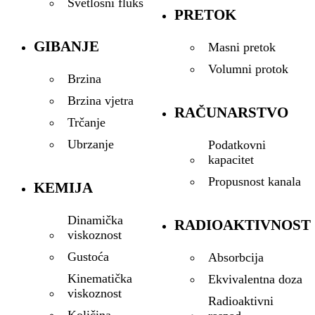
Svetlosni fluks
PRETOK
GIBANJE
Masni pretok
Volumni protok
Brzina
Brzina vjetra
RAČUNARSTVO
Trčanje
Ubrzanje
Podatkovni
kapacitet
Propusnost kanala
KEMIJA
Dinamička
RADIOAKTIVNOST
viskoznost
Gustoća
Absorbcija
Kinematička
Ekvivalentna doza
viskoznost
Radioaktivni