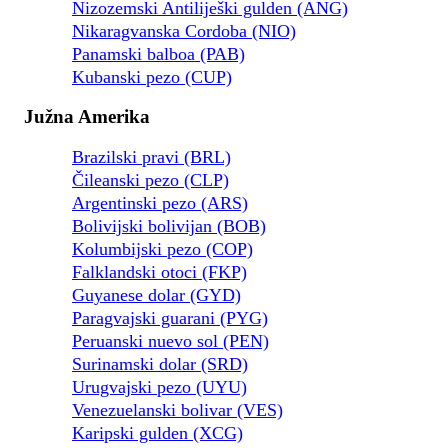
Nizozemski Antiliješki gulden (ANG)
Nikaragvanska Cordoba (NIO)
Panamski balboa (PAB)
Kubanski pezo (CUP)
Južna Amerika
Brazilski pravi (BRL)
Čileanski pezo (CLP)
Argentinski pezo (ARS)
Bolivijski bolivijan (BOB)
Kolumbijski pezo (COP)
Falklandski otoci (FKP)
Guyanese dolar (GYD)
Paragvajski guarani (PYG)
Peruanski nuevo sol (PEN)
Surinamski dolar (SRD)
Urugvajski pezo (UYU)
Venezuelanski bolivar (VES)
Karipski gulden (XCG)