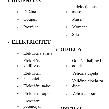
DIMENZIJA
Indeks tjelesne
mase
Dužina
Masa
Obujam
Moment
Površina
Sila
ELEKTRICITET
ODJEĆA
Električna struja
Odjeća: haljine i
Električna
odjela
vodljivost
Veličina cipela
Električni
kapacitet
Veličina cipela za
djecu
Električni naboj
Veličina šešira
Električni otpor
Električni
potencijal
OSTALO