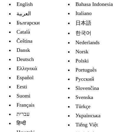
English
Bahasa Indonesia
Italiano
العربية
Български
日本語
Català
한국어
Čeština
Nederlands
Dansk
Norsk
Deutsch
Polski
Ελληνικά
Português
Español
Русский
Eesti
Slovenčina
Suomi
Svenska
Français
Türkçe
עברית
Украïнська
हिन्दी
Tiếng Việt