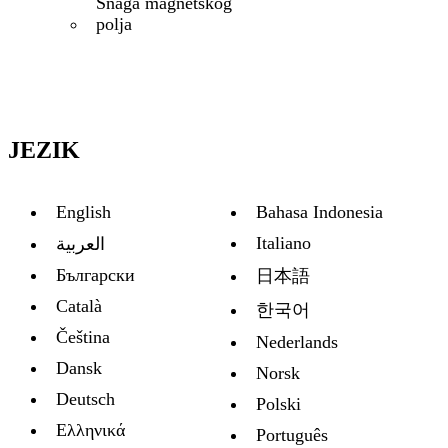
Snaga magnetskog
polja
JEZIK
English
Bahasa Indonesia
Italiano
العربية
Български
日本語
Català
한국어
Čeština
Nederlands
Dansk
Norsk
Deutsch
Polski
Ελληνικά
Português