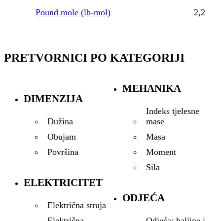
Pound mole (lb-mol)
2,2
PRETVORNICI PO KATEGORIJI
MEHANIKA
DIMENZIJA
Indeks tjelesne
mase
Dužina
Masa
Obujam
Moment
Površina
Sila
ELEKTRICITET
ODJEĆA
Električna struja
Odjeća: haljine i
Električna