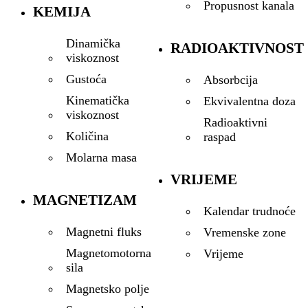
Propusnost kanala
KEMIJA
Dinamička
RADIOAKTIVNOST
viskoznost
Gustoća
Absorbcija
Kinematička
Ekvivalentna doza
viskoznost
Radioaktivni
Količina
raspad
Molarna masa
VRIJEME
MAGNETIZAM
Kalendar trudnoće
Magnetni fluks
Vremenske zone
Magnetomotorna
Vrijeme
sila
Magnetsko polje