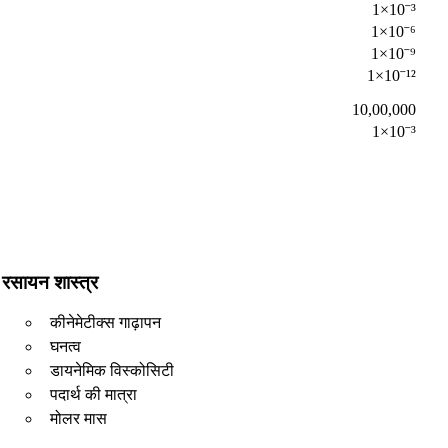
1×10⁻³
1×10⁻⁶
1×10⁻⁹
1×10⁻¹²
10,00,000
1×10⁻³
रसायन शास्त्र
कीनेमेटीक्स गाढ़ापन
घनत्व
डायनेमिक विस्कोसिटी
पदार्थ की मात्रा
मोलर मास