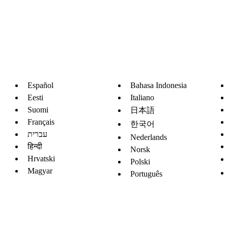
Español
Bahasa Indonesia
Eesti
Italiano
Suomi
日本語
Français
한국어
עברית
Nederlands
हिन्दी
Norsk
Hrvatski
Polski
Magyar
Português