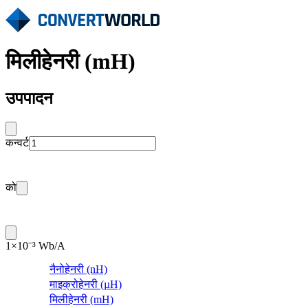
मिलीहेनरी (mH)
उपपादन
कन्वर्ट
को
1×10⁻³ Wb/A
नैनोहेनरी (nH)
माइक्रोहेनरी (µH)
मिलीहेनरी (mH)