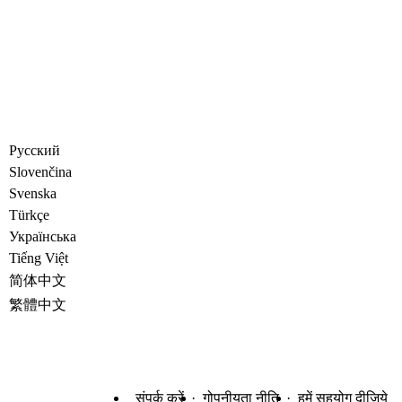
Русский
Slovenčina
Svenska
Türkçe
Украïнська
Tiếng Việt
简体中文
繁體中文
संपर्क करें
गोपनीयता नीति
हमें सहयोग दीजिये