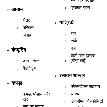
चमकदार प्रवाह
प्रकाश यूक्त
आयाम
क्षेत्र
यांत्रिकी
परिमाण
घन
लंबाई
टॉर्क
बल
कंप्यूटिंग
बॉडी मास इंडेक्स
(बीएमआई)
डेटा भंडारण
बैंडविड्थ
रसायन शास्त्र
कपड़ा
कीनेमेटीक्स गाढ़ापन
घनत्व
कपड़े: पोशाक और
सूट
डायनेमिक विस्कोसिटी
जूते का साइज़