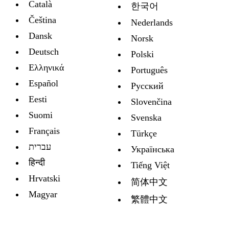
Català
한국어
Čeština
Nederlands
Dansk
Norsk
Deutsch
Polski
Ελληνικά
Português
Español
Русский
Eesti
Slovenčina
Suomi
Svenska
Français
Türkçe
עברית
Украïнська
हिन्दी
Tiếng Việt
Hrvatski
简体中文
Magyar
繁體中文