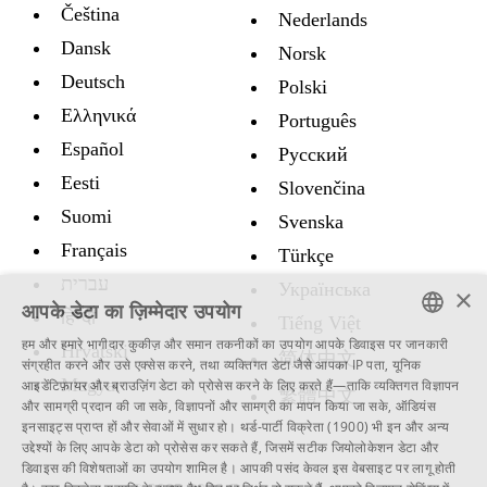
Čeština
Nederlands
Dansk
Norsk
Deutsch
Polski
Ελληνικά
Português
Español
Русский
Eesti
Slovenčina
Suomi
Svenska
Français
Türkçe
עברית
Украïнська
×
आपके डेटा का ज़िम्मेदार उपयोग
हिन्दी
Tiếng Việt
हम और हमारे भागीदार कुकीज़ और समान तकनीकों का उपयोग आपके डिवाइस पर जानकारी
Hrvatski
简体中文
ENGLISH
संग्रहीत करने और उसे एक्सेस करने, तथा व्यक्तिगत डेटा जैसे आपका IP पता, यूनिक
Magyar
आइडेंटिफ़ायर और ब्राउज़िंग डेटा को प्रोसेस करने के लिए करते हैं—ताकि व्यक्तिगत विज्ञापन
繁體中文
SWEDISH
और सामग्री प्रदान की जा सके, विज्ञापनों और सामग्री का मापन किया जा सके, ऑडियंस
इनसाइट्स प्राप्त हों और सेवाओं में सुधार हो।
थर्ड-पार्टी विक्रेता (1900)
भी इन और अन्य
SPANISH
उद्देश्यों के लिए आपके डेटा को प्रोसेस कर सकते हैं, जिसमें सटीक जियोलोकेशन डेटा और
डिवाइस की विशेषताओं का उपयोग शामिल है। आपकी पसंद केवल इस वेबसाइट पर लागू होती
CATALAN