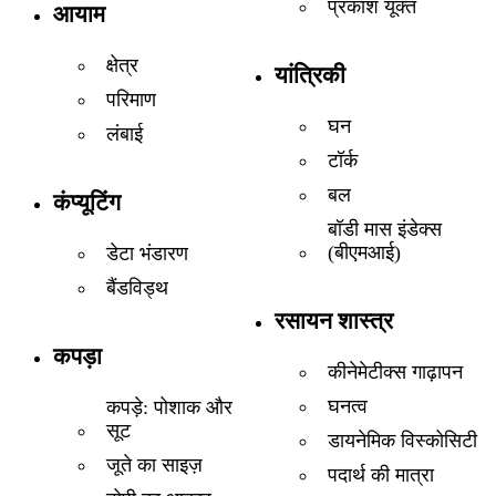
प्रकाश यूक्त
आयाम
क्षेत्र
यांत्रिकी
परिमाण
घन
लंबाई
टॉर्क
बल
कंप्यूटिंग
बॉडी मास इंडेक्स
(बीएमआई)
डेटा भंडारण
बैंडविड्थ
रसायन शास्त्र
कपड़ा
कीनेमेटीक्स गाढ़ापन
घनत्व
कपड़े: पोशाक और
सूट
डायनेमिक विस्कोसिटी
जूते का साइज़
पदार्थ की मात्रा