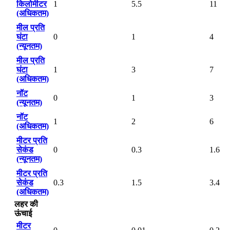
किलोमीटर
1
5.5
11
(अधिकतम)
मील प्रति
घंटा
0
1
4
(न्यूनतम)
मील प्रति
घंटा
1
3
7
(अधिकतम)
नॉट
0
1
3
(न्यूनतम)
नॉट
1
2
6
(अधिकतम)
मीटर प्रति
सेकंड
0
0.3
1.6
(न्यूनतम)
मीटर प्रति
सेकंड
0.3
1.5
3.4
(अधिकतम)
लहर की
ऊंचाई
मीटर