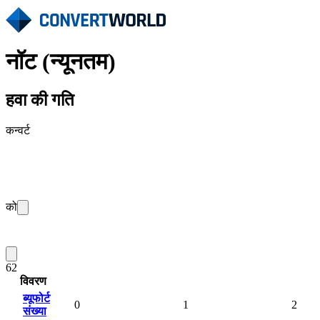
नॉट (न्यूनतम)
हवा की गति
कन्वर्ट
को
62
विवरण
ब्यूफोर्ट
0
1
2
संख्या