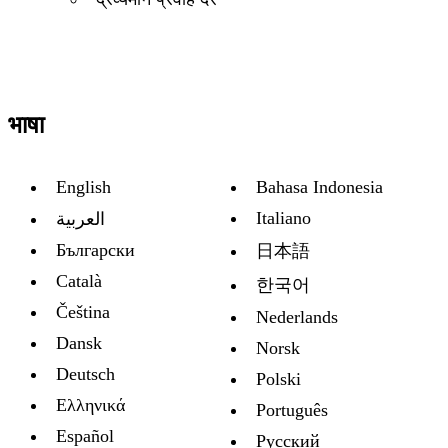
भाषा
English
Bahasa Indonesia
Italiano
العربية
Български
日本語
Català
한국어
Čeština
Nederlands
Dansk
Norsk
Deutsch
Polski
Ελληνικά
Português
Español
Русский