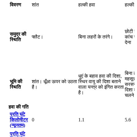
विवरण
शांत
हल्की हवा
हल्की 
छोटी ल
समुद्र की
फ्लैट।
बिना लहरों के तरंगे।
कांच 
स्थिति
देना
बिना ढ
धुएं के बहाव हवा की दिशा,
महसूस 
भूमि की
शांत। धूँआ ऊपर को उठता
स्थिर वायु की दिशा बताने
सरसरान
स्थिति
है।
वाला यन्त्र को इंगित करता
दिशा बत
है।
चलने ल
हवा की गति
प्रति घंटे
किलोमीटर
0
1.1
5.6
(न्यूनतम)
प्रति घंटे