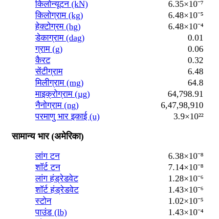
किलोन्यूटन (kN)
6.35×10⁻⁷
किलोग्राम (kg)
6.48×10⁻⁵
हेक्टोग्रम (hg)
6.48×10⁻⁴
डेकाग्राम (dag)
0.01
ग्राम (g)
0.06
कैरट
0.32
सेंटीग्राम
6.48
मिलीग्राम (mg)
64.8
माइक्रोग्राम (µg)
64,798.91
नैनोग्राम (ng)
6,47,98,910
परमाणु भार इकाई (u)
3.9×10²²
सामान्य भार (अमेरिका)
लांग टन
6.38×10⁻⁸
शॉर्ट टन
7.14×10⁻⁸
लांग हंड्रेडवेट
1.28×10⁻⁶
शॉर्ट हंड्रेडवेट
1.43×10⁻⁶
स्टोन
1.02×10⁻⁵
पाउंड (lb)
1.43×10⁻⁴