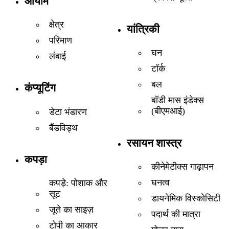
आयाम
क्षेत्र
यांत्रिकी
परिमाण
घन
लंबाई
टॉर्क
बल
कंप्यूटिंग
बॉडी मास इंडेक्स
(बीएमआई)
डेटा भंडारण
बैंडविड्थ
रसायन शास्त्र
कपड़ा
कीनेमेटीक्स गाढ़ापन
घनत्व
कपड़े: पोशाक और
सूट
डायनेमिक विस्कोसिटी
जूते का साइज़
पदार्थ की मात्रा
टोपी का आकार