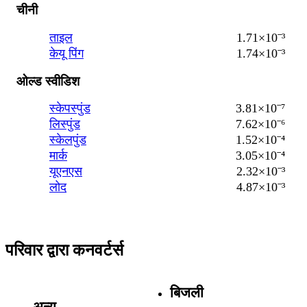
चीनी
ताइल
1.71×10⁻³
केयू पिंग
1.74×10⁻³
ओल्ड स्वीडिश
स्केपस्पुंड
3.81×10⁻⁷
लिस्पुंड
7.62×10⁻⁶
स्केलपुंड
1.52×10⁻⁴
मार्क
3.05×10⁻⁴
यूएनएस
2.32×10⁻³
लोद
4.87×10⁻³
परिवार द्वारा कनवर्टर्स
बिजली