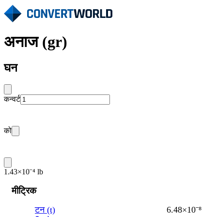
अनाज (gr)
घन
कन्वर्ट
को
1.43×10⁻⁴ lb
मीट्रिक
टन (t)
6.48×10⁻⁸