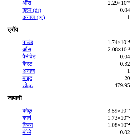
औंस
2.29×10⁻³
ड्रम (dr)
0.04
अनाज (gr)
1
ट्रॉय
पाउंड
1.74×10⁻⁴
औंस
2.08×10⁻³
पैनीवेट
0.04
कैरट
0.32
अनाज
1
माइट
20
डोइट
479.95
जापानी
कोकू
3.59×10⁻⁷
कानं
1.73×10⁻⁵
किन्न
1.08×10⁻⁴
मोंन्मे
0.02