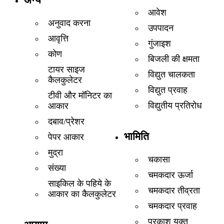
अन्य
आवेश
अनुवाद करना
उपपादन
आवृत्ति
गुंजाइश
कोण
बिजली की क्षमता
टायर साइज
विद्युत चालकता
कैलकुलेटर
विद्युत प्रवाह
टीवी और मॉनिटर का
विद्युतीय प्रतिरोध
आकार
दबाव/प्रेशर
भामिति
पेपर आकार
मुद्रा
चकासा
संख्या
चमकदार ऊर्जा
साइकिल के पहिये के
चमकदार तीव्रता
आकार का कैलकुलेटर
चमकदार प्रवाह
प्रकाश यूक्त