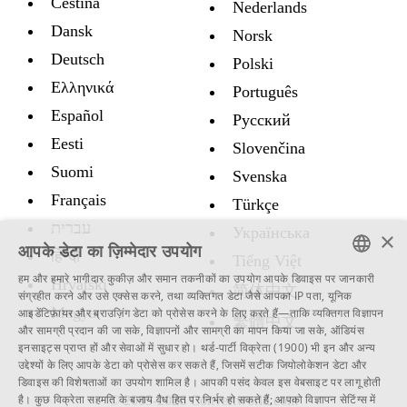
Čeština
Nederlands
Dansk
Norsk
Deutsch
Polski
Ελληνικά
Português
Español
Русский
Eesti
Slovenčina
Suomi
Svenska
Français
Türkçe
עברית
Украïнська
×
आपके डेटा का ज़िम्मेदार उपयोग
हिन्दी
Tiếng Việt
हम और हमारे भागीदार कुकीज़ और समान तकनीकों का उपयोग आपके डिवाइस पर जानकारी
Hrvatski
简体中文
ENGLISH
संग्रहीत करने और उसे एक्सेस करने, तथा व्यक्तिगत डेटा जैसे आपका IP पता, यूनिक
Magyar
आइडेंटिफ़ायर और ब्राउज़िंग डेटा को प्रोसेस करने के लिए करते हैं—ताकि व्यक्तिगत विज्ञापन
繁體中文
SWEDISH
और सामग्री प्रदान की जा सके, विज्ञापनों और सामग्री का मापन किया जा सके, ऑडियंस
इनसाइट्स प्राप्त हों और सेवाओं में सुधार हो।
थर्ड-पार्टी विक्रेता (1900)
भी इन और अन्य
SPANISH
उद्देश्यों के लिए आपके डेटा को प्रोसेस कर सकते हैं, जिसमें सटीक जियोलोकेशन डेटा और
डिवाइस की विशेषताओं का उपयोग शामिल है। आपकी पसंद केवल इस वेबसाइट पर लागू होती
CATALAN
है। कुछ विक्रेता सहमति के बजाय वैध हित पर निर्भर हो सकते हैं; आपको
विज्ञापन सेटिंग्स
में
© 2005-2026 Convertworld.com