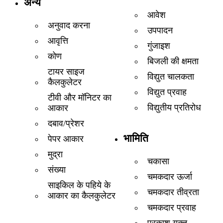
अन्य
आवेश
अनुवाद करना
उपपादन
आवृत्ति
गुंजाइश
कोण
बिजली की क्षमता
टायर साइज
विद्युत चालकता
कैलकुलेटर
विद्युत प्रवाह
टीवी और मॉनिटर का
विद्युतीय प्रतिरोध
आकार
दबाव/प्रेशर
भामिति
पेपर आकार
मुद्रा
चकासा
संख्या
चमकदार ऊर्जा
साइकिल के पहिये के
चमकदार तीव्रता
आकार का कैलकुलेटर
चमकदार प्रवाह
प्रकाश यूक्त