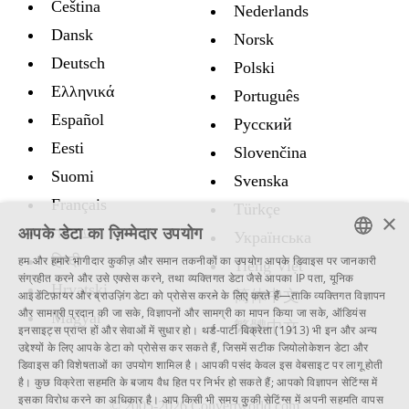
Čeština
Nederlands
Dansk
Norsk
Deutsch
Polski
Ελληνικά
Português
Español
Русский
Eesti
Slovenčina
Suomi
Svenska
Français
Türkçe
×
आपके डेटा का ज़िम्मेदार उपयोग
עברית
Украïнська
हिन्दी
हम और हमारे भागीदार कुकीज़ और समान तकनीकों का उपयोग आपके डिवाइस पर जानकारी
Tiếng Việt
ENGLISH
संग्रहीत करने और उसे एक्सेस करने, तथा व्यक्तिगत डेटा जैसे आपका IP पता, यूनिक
Hrvatski
简体中文
आइडेंटिफ़ायर और ब्राउज़िंग डेटा को प्रोसेस करने के लिए करते हैं—ताकि व्यक्तिगत विज्ञापन
SWEDISH
और सामग्री प्रदान की जा सके, विज्ञापनों और सामग्री का मापन किया जा सके, ऑडियंस
Magyar
繁體中文
इनसाइट्स प्राप्त हों और सेवाओं में सुधार हो।
थर्ड-पार्टी विक्रेता (1913)
भी इन और अन्य
SPANISH
उद्देश्यों के लिए आपके डेटा को प्रोसेस कर सकते हैं, जिसमें सटीक जियोलोकेशन डेटा और
डिवाइस की विशेषताओं का उपयोग शामिल है। आपकी पसंद केवल इस वेबसाइट पर लागू होती
CATALAN
है। कुछ विक्रेता सहमति के बजाय वैध हित पर निर्भर हो सकते हैं; आपको
विज्ञापन सेटिंग्स
में
ARABIC
इसका विरोध करने का अधिकार है। आप किसी भी समय
कुकी सेटिंग्स
में अपनी सहमति वापस
© 2005-2026 Convertworld.com