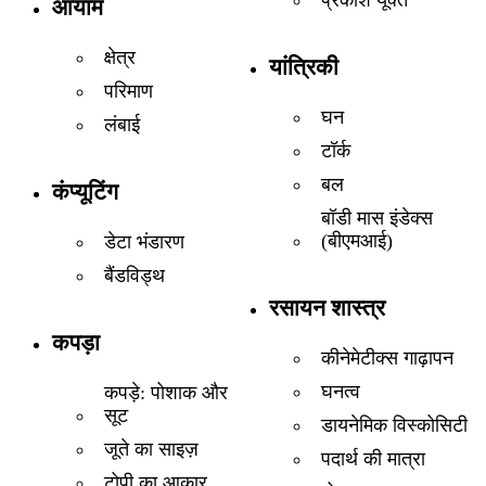
आयाम
क्षेत्र
यांत्रिकी
परिमाण
घन
लंबाई
टॉर्क
बल
कंप्यूटिंग
बॉडी मास इंडेक्स
(बीएमआई)
डेटा भंडारण
बैंडविड्थ
रसायन शास्त्र
कपड़ा
कीनेमेटीक्स गाढ़ापन
घनत्व
कपड़े: पोशाक और
सूट
डायनेमिक विस्कोसिटी
जूते का साइज़
पदार्थ की मात्रा
टोपी का आकार