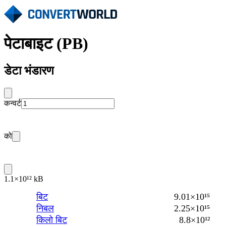
पेटाबाइट (PB)
डेटा भंडारण
कन्वर्ट
को
1.1×10¹² kB
बिट
9.01×10¹⁵
निबल
2.25×10¹⁵
किलो बिट
8.8×10¹²