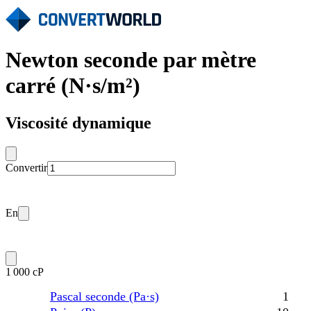
Newton seconde par mètre
carré (N·s/m²)
Viscosité dynamique
Convertir
En
1 000 cP
Pascal seconde (Pa·s)
1