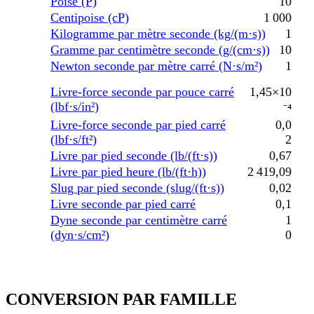
Poise (P)
10
Centipoise (cP)
1 000
Kilogramme par mètre seconde (kg/(m·s))
1
Gramme par centimètre seconde (g/(cm·s))
10
Newton seconde par mètre carré (N·s/m²)
1
Livre-force seconde par pouce carré
1,45×10
(lbf·s/in²)
⁻⁴
Livre-force seconde par pied carré
0,0
(lbf·s/ft²)
2
Livre par pied seconde (lb/(ft·s))
0,67
Livre par pied heure (lb/(ft·h))
2 419,09
Slug par pied seconde (slug/(ft·s))
0,02
Livre seconde par pied carré
0,1
Dyne seconde par centimètre carré
1
(dyn·s/cm²)
0
CONVERSION PAR FAMILLE