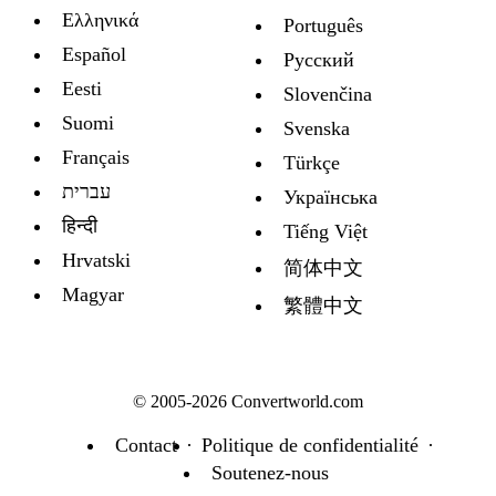
Ελληνικά
Português
Español
Русский
Eesti
Slovenčina
Suomi
Svenska
Français
Türkçe
עברית
Украïнська
हिन्दी
Tiếng Việt
Hrvatski
简体中文
Magyar
繁體中文
© 2005-2026 Convertworld.com
Contact
Politique de confidentialité
Soutenez-nous