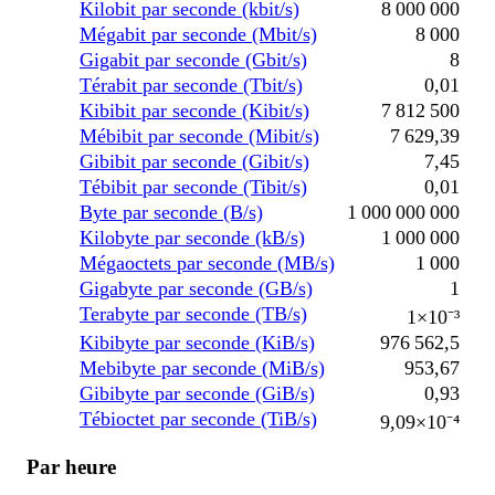
Kilobit par seconde (kbit/s)
8 000 000
Mégabit par seconde (Mbit/s)
8 000
Gigabit par seconde (Gbit/s)
8
Térabit par seconde (Tbit/s)
0,01
Kibibit par seconde (Kibit/s)
7 812 500
Mébibit par seconde (Mibit/s)
7 629,39
Gibibit par seconde (Gibit/s)
7,45
Tébibit par seconde (Tibit/s)
0,01
Byte par seconde (B/s)
1 000 000 000
Kilobyte par seconde (kB/s)
1 000 000
Mégaoctets par seconde (MB/s)
1 000
Gigabyte par seconde (GB/s)
1
Terabyte par seconde (TB/s)
1×10⁻³
Kibibyte par seconde (KiB/s)
976 562,5
Mebibyte par seconde (MiB/s)
953,67
Gibibyte par seconde (GiB/s)
0,93
Tébioctet par seconde (TiB/s)
9,09×10⁻⁴
Par heure