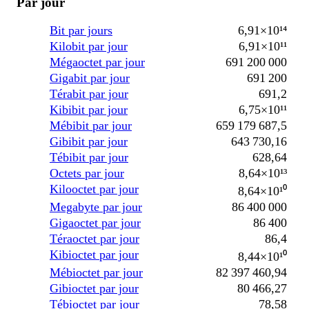
Par jour
Bit par jours
6,91×10¹⁴
Kilobit par jour
6,91×10¹¹
Mégaoctet par jour
691 200 000
Gigabit par jour
691 200
Térabit par jour
691,2
Kibibit par jour
6,75×10¹¹
Mébibit par jour
659 179 687,5
Gibibit par jour
643 730,16
Tébibit par jour
628,64
Octets par jour
8,64×10¹³
Kilooctet par jour
8,64×10¹⁰
Megabyte par jour
86 400 000
Gigaoctet par jour
86 400
Téraoctet par jour
86,4
Kibioctet par jour
8,44×10¹⁰
Mébioctet par jour
82 397 460,94
Gibioctet par jour
80 466,27
Tébioctet par jour
78,58