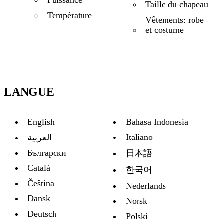
Puissance
Taille du chapeau
Température
Vêtements: robe
et costume
LANGUE
English
Bahasa Indonesia
Italiano
العربية
Български
日本語
Català
한국어
Čeština
Nederlands
Dansk
Norsk
Deutsch
Polski