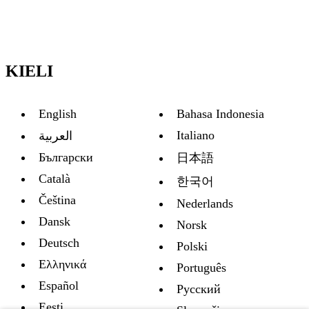
KIELI
English
Bahasa Indonesia
Italiano
العربية
Български
日本語
Català
한국어
Čeština
Nederlands
Dansk
Norsk
Deutsch
Polski
Ελληνικά
Português
Español
Русский
Eesti