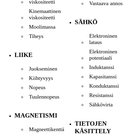
viskositeetti
Vastaava annos
Kinemaattinen
viskositeetti
SÄHKÖ
Moolimassa
Elektroninen
Tiheys
lataus
Elektroninen
LIIKE
potentiaali
Induktanssi
Juokseminen
Kapasitanssi
Kiihtyvyys
Konduktanssi
Nopeus
Resistanssi
Tuulennopeus
Sähkövirta
MAGNETISMI
TIETOJEN
Magneettikenttä
KÄSITTELY