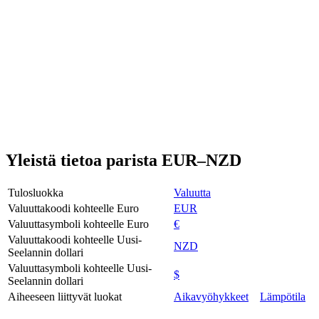
Yleistä tietoa parista EUR–NZD
Tulosluokka
Valuutta
Valuuttakoodi kohteelle Euro
EUR
Valuuttasymboli kohteelle Euro
€
Valuuttakoodi kohteelle Uusi-
NZD
Seelannin dollari
Valuuttasymboli kohteelle Uusi-
$
Seelannin dollari
Aiheeseen liittyvät luokat
Aikavyöhykkeet
Lämpötila