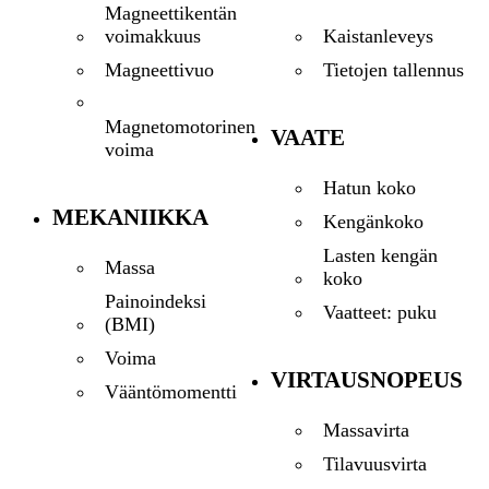
Magneettikentän
Kaistanleveys
voimakkuus
Tietojen tallennus
Magneettivuo
Magnetomotorinen
VAATE
voima
Hatun koko
MEKANIIKKA
Kengänkoko
Lasten kengän
Massa
koko
Painoindeksi
Vaatteet: puku
(BMI)
Voima
VIRTAUSNOPEUS
Vääntömomentti
Massavirta
Tilavuusvirta