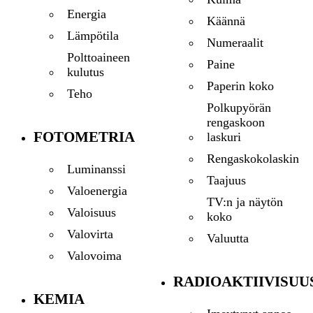
Energia
Käännä
Lämpötila
Numeraalit
Polttoaineen
Paine
kulutus
Paperin koko
Teho
Polkupyörän
rengaskoon
FOTOMETRIA
laskuri
Rengaskokolaskin
Luminanssi
Taajuus
Valoenergia
TV:n ja näytön
Valoisuus
koko
Valovirta
Valuutta
Valovoima
RADIOAKTIIVISUU
KEMIA