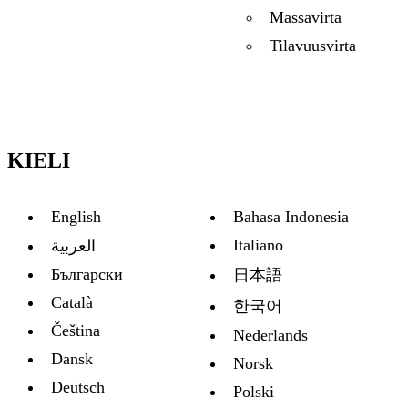
Massavirta
Tilavuusvirta
KIELI
English
Bahasa Indonesia
Italiano
العربية
Български
日本語
Català
한국어
Čeština
Nederlands
Dansk
Norsk
Deutsch
Polski