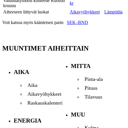
Valuuttasymboli kohteelle Ruotsin
kr
kruunu
Aiheeseen liittyvät luokat
Aikavyöhykkeet
Lämpötila
Voit katsoa myös käänteisen parin
SEK–BND
MUUNTIMET AIHEITTAIN
MITTA
AIKA
Pinta-ala
Aika
Pituus
Aikavyöhykkeet
Tilavuus
Raskauskalenteri
MUU
ENERGIA
Kulma