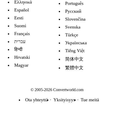
Ελληνικά
Português
Español
Русский
Eesti
Slovenčina
Suomi
Svenska
Français
Türkçe
עברית
Украïнська
हिन्दी
Tiếng Việt
Hrvatski
简体中文
Magyar
繁體中文
© 2005-2026 Convertworld.com
Ota yhteyttä
Yksityisyys
Tue meitä