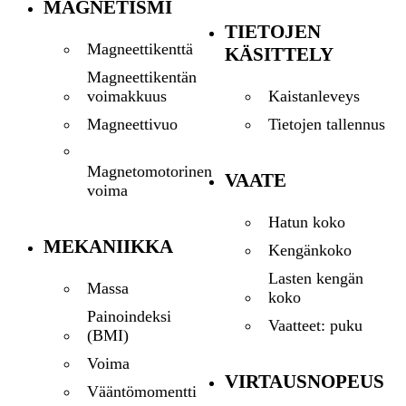
MAGNETISMI
TIETOJEN
Magneettikenttä
KÄSITTELY
Magneettikentän
Kaistanleveys
voimakkuus
Tietojen tallennus
Magneettivuo
Magnetomotorinen
VAATE
voima
Hatun koko
MEKANIIKKA
Kengänkoko
Lasten kengän
Massa
koko
Painoindeksi
Vaatteet: puku
(BMI)
Voima
VIRTAUSNOPEUS
Vääntömomentti