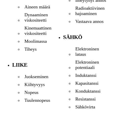
Imeytynyt annos
Aineen määrä
Radioaktiivinen
hajoaminen
Dynaaminen
viskositeetti
Vastaava annos
Kinemaattinen
viskositeetti
SÄHKÖ
Moolimassa
Elektroninen
Tiheys
lataus
Elektroninen
LIIKE
potentiaali
Induktanssi
Juokseminen
Kapasitanssi
Kiihtyvyys
Konduktanssi
Nopeus
Resistanssi
Tuulennopeus
Sähkövirta