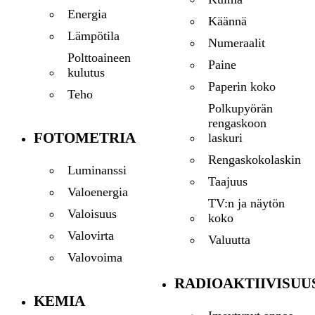
Energia
Käännä
Lämpötila
Numeraalit
Polttoaineen
Paine
kulutus
Paperin koko
Teho
Polkupyörän
rengaskoon
FOTOMETRIA
laskuri
Rengaskokolaskin
Luminanssi
Taajuus
Valoenergia
TV:n ja näytön
Valoisuus
koko
Valovirta
Valuutta
Valovoima
RADIOAKTIIVISUU
KEMIA