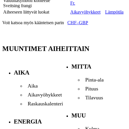
Valuuttasymboli kohteelle
Fr.
Sveitsing frangi
Aiheeseen liittyvät luokat
Aikavyöhykkeet
Lämpötila
Voit katsoa myös käänteisen parin
CHF–GBP
MUUNTIMET AIHEITTAIN
MITTA
AIKA
Pinta-ala
Aika
Pituus
Aikavyöhykkeet
Tilavuus
Raskauskalenteri
MUU
ENERGIA
Kulma