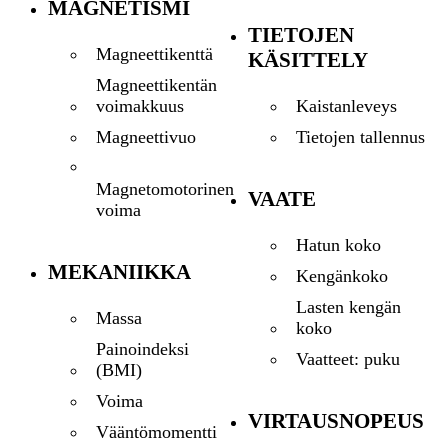
MAGNETISMI
TIETOJEN
Magneettikenttä
KÄSITTELY
Magneettikentän
Kaistanleveys
voimakkuus
Tietojen tallennus
Magneettivuo
Magnetomotorinen
VAATE
voima
Hatun koko
MEKANIIKKA
Kengänkoko
Lasten kengän
Massa
koko
Painoindeksi
Vaatteet: puku
(BMI)
Voima
VIRTAUSNOPEUS
Vääntömomentti