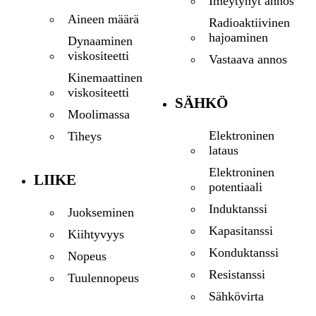
Imeytynyt annos
Aineen määrä
Radioaktiivinen
hajoaminen
Dynaaminen
viskositeetti
Vastaava annos
Kinemaattinen
viskositeetti
SÄHKÖ
Moolimassa
Elektroninen
Tiheys
lataus
Elektroninen
LIIKE
potentiaali
Induktanssi
Juokseminen
Kapasitanssi
Kiihtyvyys
Konduktanssi
Nopeus
Resistanssi
Tuulennopeus
Sähkövirta