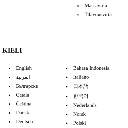
Massavirta
Tilavuusvirta
KIELI
English
Bahasa Indonesia
Italiano
العربية
Български
日本語
Català
한국어
Čeština
Nederlands
Dansk
Norsk
Deutsch
Polski