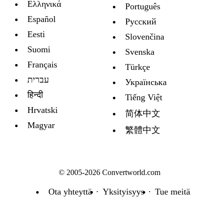
Ελληνικά
Português
Español
Русский
Eesti
Slovenčina
Suomi
Svenska
Français
Türkçe
עברית
Украïнська
हिन्दी
Tiếng Việt
Hrvatski
简体中文
Magyar
繁體中文
© 2005-2026 Convertworld.com
Ota yhteyttä
Yksityisyys
Tue meitä