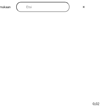
 mukaan
✕
0,02