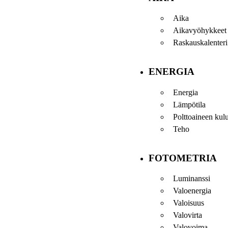
Aika
Aikavyöhykkeet
Raskauskalenteri
ENERGIA
Energia
Lämpötila
Polttoaineen kul
Teho
FOTOMETRIA
Luminanssi
Valoenergia
Valoisuus
Valovirta
Valovoima