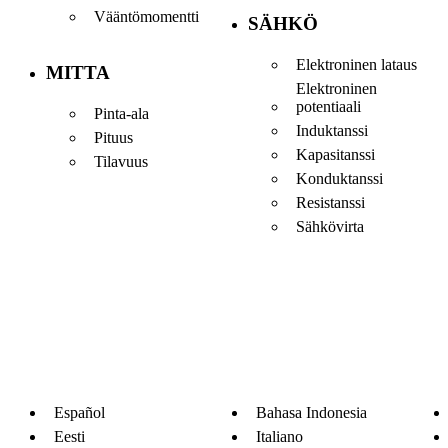
Vääntömomentti
SÄHKÖ
Elektroninen lataus
MITTA
Elektroninen
potentiaali
Pinta-ala
Induktanssi
Pituus
Kapasitanssi
Tilavuus
Konduktanssi
Resistanssi
Sähkövirta
Español
Bahasa Indonesia
Eesti
Italiano