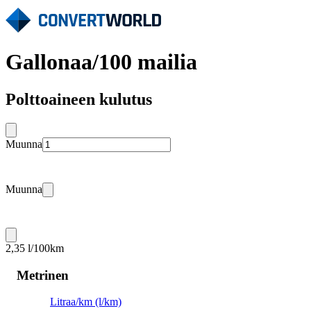
Gallonaa/100 mailia
Polttoaineen kulutus
Muunna
Muunna
2,35 l/100km
Metrinen
Litraa/km (l/km)