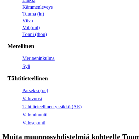
Linkki
Kämmenleveys
Tuuma (in)
Viiva
Mil (mil)
Tonni (thou)
Merellinen
Meripeninkulma
Syli
Tähtitieteellinen
Parsekki (pc)
Valovuosi
Tähtitieteellinen yksikkö (AE)
Valominuutti
Valosekunti
Muita muunnosyhdistelmiä kohteelle Tuu