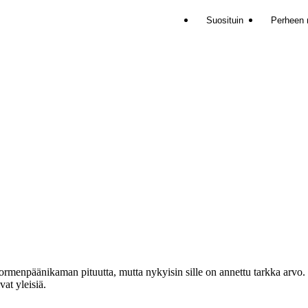
Suosituin
Perheen
rmenpäänikaman pituutta, mutta nykyisin sille on annettu tarkka arvo. 
vat yleisiä.