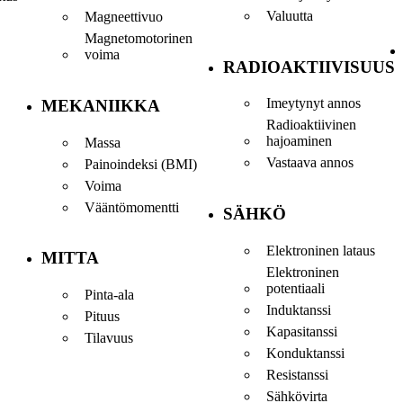
Valuutta
Magneettivuo
Magnetomotorinen
voima
RADIOAKTIIVISUUS
Imeytynyt annos
MEKANIIKKA
Radioaktiivinen
hajoaminen
Massa
Vastaava annos
Painoindeksi (BMI)
Voima
Vääntömomentti
SÄHKÖ
Elektroninen lataus
MITTA
Elektroninen
potentiaali
Pinta-ala
Induktanssi
Pituus
Kapasitanssi
Tilavuus
Konduktanssi
Resistanssi
Sähkövirta