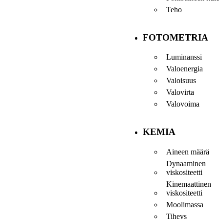
Teho
FOTOMETRIA
Luminanssi
Valoenergia
Valoisuus
Valovirta
Valovoima
KEMIA
Aineen määrä
Dynaaminen
viskositeetti
Kinemaattinen
viskositeetti
Moolimassa
Tiheys