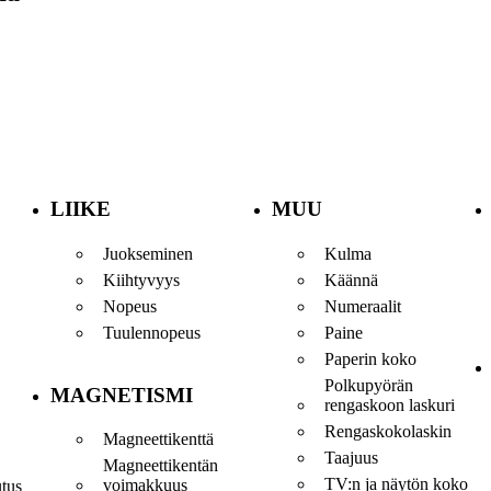
LIIKE
MUU
Juokseminen
Kulma
Kiihtyvyys
Käännä
Nopeus
Numeraalit
Tuulennopeus
Paine
Paperin koko
Polkupyörän
MAGNETISMI
rengaskoon laskuri
Rengaskokolaskin
Magneettikenttä
Taajuus
Magneettikentän
TV:n ja näytön koko
voimakkuus
utus