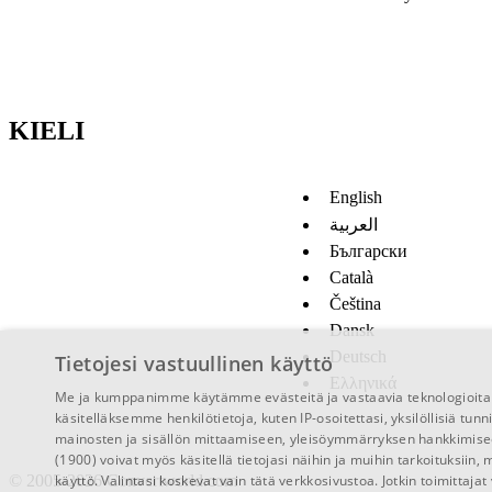
KIELI
English
العربية
Български
Català
Čeština
Dansk
Deutsch
Tietojesi vastuullinen käyttö
Ελληνικά
Me ja kumppanimme käytämme evästeitä ja vastaavia teknologioita t
käsitelläksemme henkilötietoja, kuten IP-osoitettasi, yksilöllisiä tunn
mainosten ja sisällön mittaamiseen, yleisöymmärryksen hankkimis
(1900)
voivat myös käsitellä tietojasi näihin ja muihin tarkoituksiin,
© 2005-2026 Convertworld.com
käyttö. Valintasi koskevat vain tätä verkkosivustoa. Jotkin toimittaj