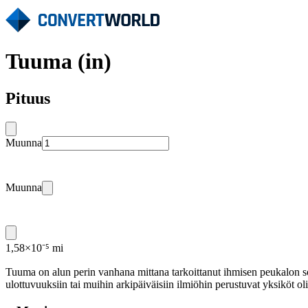
Tuuma (in)
Pituus
Muunna
Muunna
1,58×10⁻⁵ mi
Tuuma on alun perin vanhana mittana tarkoittanut ihmisen peukalon so
ulottuvuuksiin tai muihin arkipäiväisiin ilmiöhin perustuvat yksiköt oli