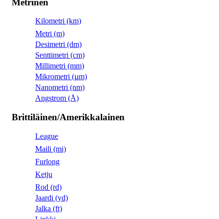
Metrinen
Kilometri (km)
Metri (m)
Desimetri (dm)
Senttimetri (cm)
Millimetri (mm)
Mikrometri (µm)
Nanometri (nm)
Angstrom (Å)
Brittiläinen/Amerikkalainen
League
Maili (mi)
Furlong
Ketju
Rod (rd)
Jaardi (yd)
Jalka (ft)