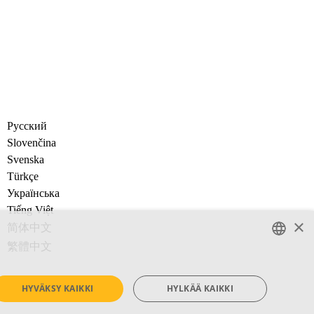
Русский
Slovenčina
Svenska
Türkçe
Украïнська
Tiếng Việt
×
简体中文
繁體中文
ENGLISH
HYVÄKSY KAIKKI
HYLKÄÄ KAIKKI
SWEDISH
SPANISH