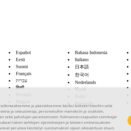
Español
Bahasa Indonesia
Eesti
Italiano
Suomi
日本語
Français
한국어
עברית
Nederlands
हिन्दी
Norsk
Hrvatski
Polski
Magyar
Português
allentaaksemme ja päästäksemme käsiksi laitteesi tietoihin sekä
isteita ja selaustietoja, personoituihin mainoksiin ja sisältöön,
een sekä palvelujen parantamiseen.
Kolmannen osapuolen toimittajat
 mukaan lukien tarkkojen sijaintitietojen ja laitteen ominaisuuksien
at voivat perustaa käsittelyn suostumuksen sijaan oikeutettuun etuun;