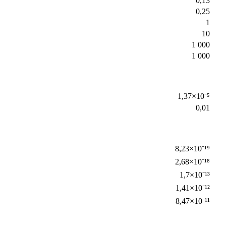
0,13
0,25
1
10
1 000
1 000
1,37×10⁻⁵
0,01
8,23×10⁻¹⁹
2,68×10⁻¹⁸
1,7×10⁻¹³
1,41×10⁻¹²
8,47×10⁻¹¹