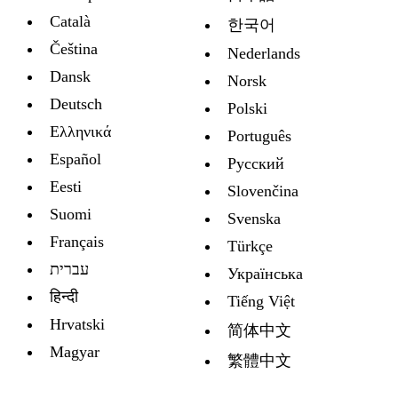
Català
한국어
Čeština
Nederlands
Dansk
Norsk
Deutsch
Polski
Ελληνικά
Português
Español
Русский
Eesti
Slovenčina
Suomi
Svenska
Français
Türkçe
עברית
Украïнська
हिन्दी
Tiếng Việt
Hrvatski
简体中文
Magyar
繁體中文