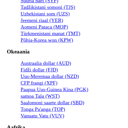
Süüria nael (SYP)
Tadžikistani somoni (TJS)
Uzbekistani som (UZS)
Jeemeni riaal (YER)
Aomeni Pataca (MOP)
Türkmenistani manat (TMT)
Põhja-Korea won (KPW)
Okeaania
Austraalia dollar (AUD)
Fidži dollar (FJD)
Uus-Meremaa dollar (NZD)
CFP frangi (XPF)
Paapua Uus-Guinea Kina (PGK)
samoa Tala (WST)
Saalomoni saarte dollar (SBD)
Tonga Pa'anga (TOP)
Vanuatu Vatu (VUV)
Aafrika