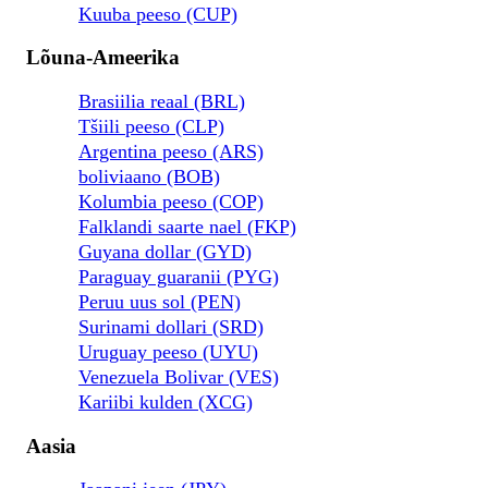
Kuuba peeso (CUP)
Lõuna-Ameerika
Brasiilia reaal (BRL)
Tšiili peeso (CLP)
Argentina peeso (ARS)
boliviaano (BOB)
Kolumbia peeso (COP)
Falklandi saarte nael (FKP)
Guyana dollar (GYD)
Paraguay guaranii (PYG)
Peruu uus sol (PEN)
Surinami dollari (SRD)
Uruguay peeso (UYU)
Venezuela Bolivar (VES)
Kariibi kulden (XCG)
Aasia