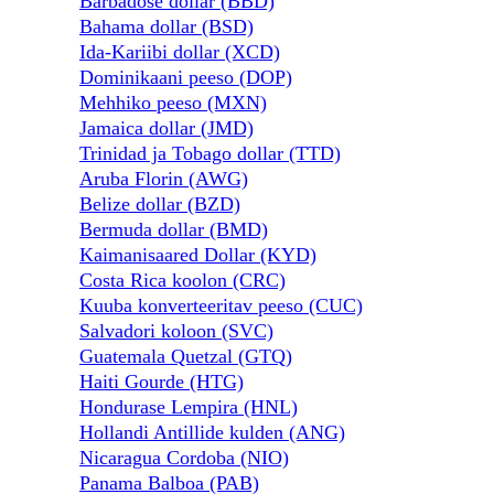
Barbadose dollar (BBD)
Bahama dollar (BSD)
Ida-Kariibi dollar (XCD)
Dominikaani peeso (DOP)
Mehhiko peeso (MXN)
Jamaica dollar (JMD)
Trinidad ja Tobago dollar (TTD)
Aruba Florin (AWG)
Belize dollar (BZD)
Bermuda dollar (BMD)
Kaimanisaared Dollar (KYD)
Costa Rica koolon (CRC)
Kuuba konverteeritav peeso (CUC)
Salvadori koloon (SVC)
Guatemala Quetzal (GTQ)
Haiti Gourde (HTG)
Hondurase Lempira (HNL)
Hollandi Antillide kulden (ANG)
Nicaragua Cordoba (NIO)
Panama Balboa (PAB)