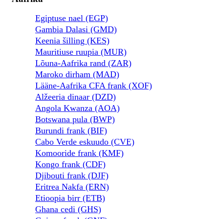
Egiptuse nael (EGP)
Gambia Dalasi (GMD)
Keenia šilling (KES)
Mauritiuse ruupia (MUR)
Lõuna-Aafrika rand (ZAR)
Maroko dirham (MAD)
Lääne-Aafrika CFA frank (XOF)
Alžeeria dinaar (DZD)
Angola Kwanza (AOA)
Botswana pula (BWP)
Burundi frank (BIF)
Cabo Verde eskuudo (CVE)
Komooride frank (KMF)
Kongo frank (CDF)
Djibouti frank (DJF)
Eritrea Nakfa (ERN)
Etioopia birr (ETB)
Ghana cedi (GHS)