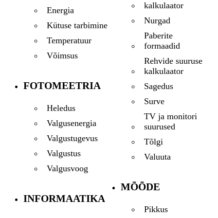
kalkulaator
Energia
Nurgad
Kütuse tarbimine
Paberite
Temperatuur
formaadid
Võimsus
Rehvide suuruse
kalkulaator
FOTOMEETRIA
Sagedus
Surve
Heledus
TV ja monitori
Valgusenergia
suurused
Valgustugevus
Tõlgi
Valgustus
Valuuta
Valgusvoog
MÕÕDE
INFORMAATIKA
Pikkus