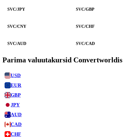
SVC/JPY
SVC/GBP
SVC/CNY
SVC/CHF
SVC/AUD
SVC/CAD
Parima valuutakursid Convertworldis
USD
EUR
GBP
JPY
AUD
CAD
CHF