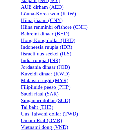
Jaapani jeen (JPY)
AÜE dirham (AED)
Lõuna-Korea won (KRW)
Hiina jüaani (CNY)
Hiina renminbi offshore (CNH)
Bahreini dinaar (BHD)
Hong Kong dollar (HKD)
Indoneesia ruupia (IDR)
Iisraeli uus seekel (ILS)
India ruupia (INR)
Jordaania dinaar (JOD)
Kuveidi dinaar (KWD)
Malaisia ​​ringit (MYR)
Filipiinide peeso (PHP)
Saudi riaal (SAR)
Singapuri dollar (SGD)
Tai baht (THB)
Uus Taiwani dollar (TWD)
Omani Rial (OMR)
Vietnami dong (VND)