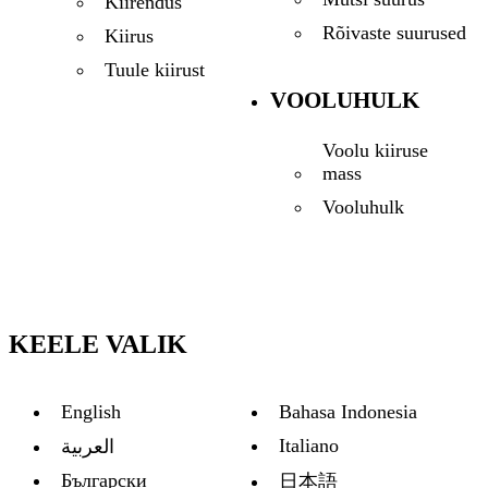
Kiirendus
Rõivaste suurused
Kiirus
Tuule kiirust
VOOLUHULK
Voolu kiiruse
mass
Vooluhulk
KEELE VALIK
English
Bahasa Indonesia
Italiano
العربية
Български
日本語