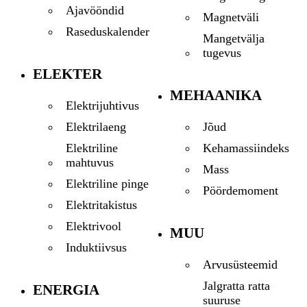
Ajavööndid
Magnetväli
Raseduskalender
Mangetvälja
tugevus
ELEKTER
MEHAANIKA
Elektrijuhtivus
Jõud
Elektrilaeng
Kehamassiindeks
Elektriline
mahtuvus
Mass
Elektriline pinge
Pöördemoment
Elektritakistus
Elektrivool
MUU
Induktiivsus
Arvusüsteemid
Jalgratta ratta
ENERGIA
suuruse