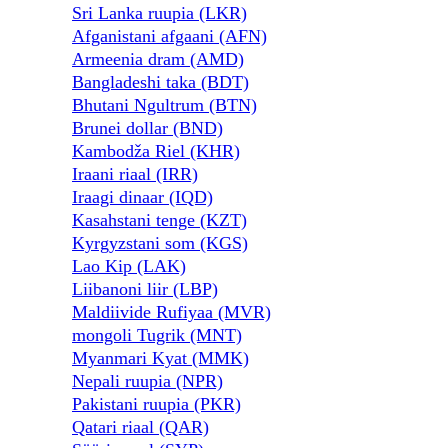
Sri Lanka ruupia (LKR)
Afganistani afgaani (AFN)
Armeenia dram (AMD)
Bangladeshi taka (BDT)
Bhutani Ngultrum (BTN)
Brunei dollar (BND)
Kambodža Riel (KHR)
Iraani riaal (IRR)
Iraagi dinaar (IQD)
Kasahstani tenge (KZT)
Kyrgyzstani som (KGS)
Lao Kip (LAK)
Liibanoni liir (LBP)
Maldiivide Rufiyaa (MVR)
mongoli Tugrik (MNT)
Myanmari Kyat (MMK)
Nepali ruupia (NPR)
Pakistani ruupia (PKR)
Qatari riaal (QAR)