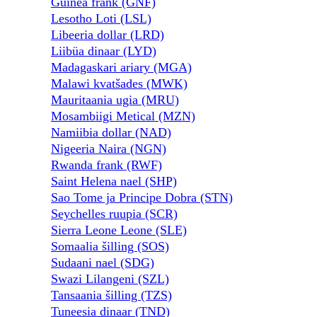
Guinea frank (GNF)
Lesotho Loti (LSL)
Libeeria dollar (LRD)
Liibüa dinaar (LYD)
Madagaskari ariary (MGA)
Malawi kvatšades (MWK)
Mauritaania ugia (MRU)
Mosambiigi Metical (MZN)
Namiibia dollar (NAD)
Nigeeria Naira (NGN)
Rwanda frank (RWF)
Saint Helena nael (SHP)
Sao Tome ja Principe Dobra (STN)
Seychelles ruupia (SCR)
Sierra Leone Leone (SLE)
Somaalia šilling (SOS)
Sudaani nael (SDG)
Swazi Lilangeni (SZL)
Tansaania šilling (TZS)
Tuneesia dinaar (TND)