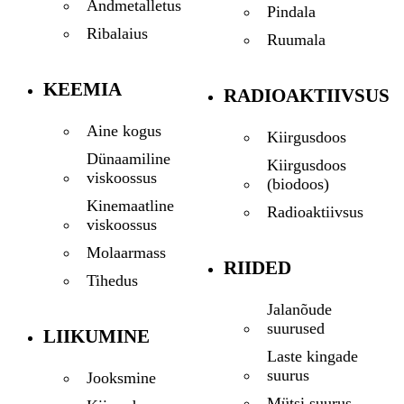
Andmetalletus
Pindala
Ribalaius
Ruumala
KEEMIA
RADIOAKTIIVSUS
Aine kogus
Kiirgusdoos
Dünaamiline
Kiirgusdoos
viskoossus
(biodoos)
Kinemaatline
Radioaktiivsus
viskoossus
Molaarmass
RIIDED
Tihedus
Jalanõude
suurused
LIIKUMINE
Laste kingade
suurus
Jooksmine
Mütsi suurus