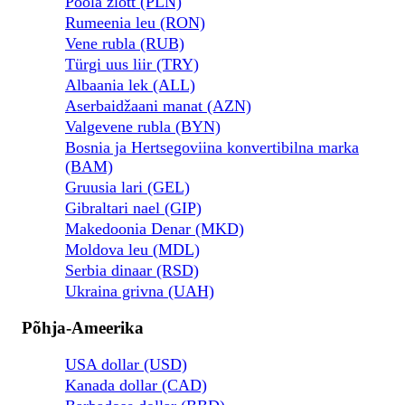
Poola zlott (PLN)
Rumeenia leu (RON)
Vene rubla (RUB)
Türgi uus liir (TRY)
Albaania lek (ALL)
Aserbaidžaani manat (AZN)
Valgevene rubla (BYN)
Bosnia ja Hertsegoviina konvertibilna marka
(BAM)
Gruusia lari (GEL)
Gibraltari nael (GIP)
Makedoonia Denar (MKD)
Moldova leu (MDL)
Serbia dinaar (RSD)
Ukraina grivna (UAH)
Põhja-Ameerika
USA dollar (USD)
Kanada dollar (CAD)