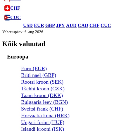
CHF
CUC
USD
EUR
GBP
JPY
AUD
CAD
CHF
CUC
Vahetuspäev: 6. aug 2026
Kõik valuutad
Euroopa
Euro (EUR)
Briti nael (GBP)
Rootsi kroon (SEK)
Tšehhi kroon (CZK)
Taani kroon (DKK)
Bulgaaria leev (BGN)
Sveitsi frank (CHF)
Horvaatia kuna (HRK)
Ungari forint (HUF)
Islandi krooni (ISK)