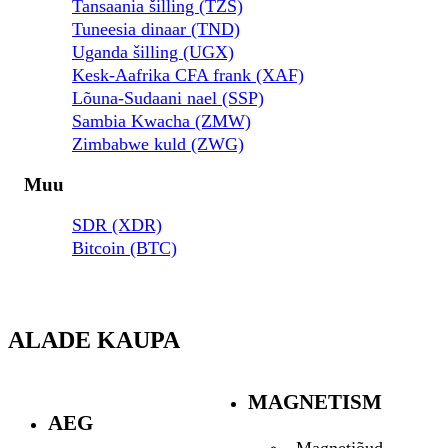
Tansaania šilling (TZS)
Tuneesia dinaar (TND)
Uganda šilling (UGX)
Kesk-Aafrika CFA frank (XAF)
Lõuna-Sudaani nael (SSP)
Sambia Kwacha (ZMW)
Zimbabwe kuld (ZWG)
Muu
SDR (XDR)
Bitcoin (BTC)
ALADE KAUPA
MAGNETISM
AEG
Magnetjõud