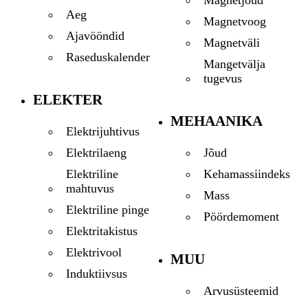
Aeg
Magnetvoog
Ajavööndid
Magnetväli
Raseduskalender
Mangetvälja
tugevus
ELEKTER
MEHAANIKA
Elektrijuhtivus
Jõud
Elektrilaeng
Kehamassiindeks
Elektriline
mahtuvus
Mass
Elektriline pinge
Pöördemoment
Elektritakistus
Elektrivool
MUU
Induktiivsus
Arvusüsteemid