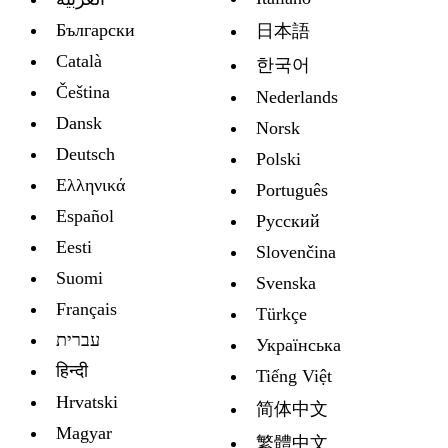
Български
日本語
Català
한국어
Čeština
Nederlands
Dansk
Norsk
Deutsch
Polski
Ελληνικά
Português
Español
Русский
Eesti
Slovenčina
Suomi
Svenska
Français
Türkçe
עברית
Украïнська
हिन्दी
Tiếng Việt
Hrvatski
简体中文
Magyar
繁體中文