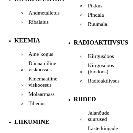
Pikkus
Andmetalletus
Pindala
Ribalaius
Ruumala
KEEMIA
RADIOAKTIIVSUS
Aine kogus
Kiirgusdoos
Dünaamiline
Kiirgusdoos
viskoossus
(biodoos)
Kinemaatline
Radioaktiivsus
viskoossus
Molaarmass
RIIDED
Tihedus
Jalanõude
suurused
LIIKUMINE
Laste kingade