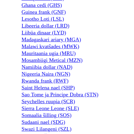
Ghana cedi (GHS)
Guinea frank (GNF)
Lesotho Loti (LSL)
Libeeria dollar (LRD)
Liibüa dinaar (LYD)
Madagaskari ariary (MGA)
Malawi kvatšades (MWK)
Mauritaania ugia (MRU)
Mosambiigi Metical (MZN)
Namiibia dollar (NAD)
Nigeeria Naira (NGN)
Rwanda frank (RWF)
Saint Helena nael (SHP)
Sao Tome ja Principe Dobra (STN)
Seychelles ruupia (SCR)
Sierra Leone Leone (SLE)
Somaalia šilling (SOS)
Sudaani nael (SDG)
Swazi Lilangeni (SZL)