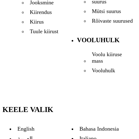
suurus
Jooksmine
Mütsi suurus
Kiirendus
Rõivaste suurused
Kiirus
Tuule kiirust
VOOLUHULK
Voolu kiiruse
mass
Vooluhulk
KEELE VALIK
English
Bahasa Indonesia
Italiano
العربية