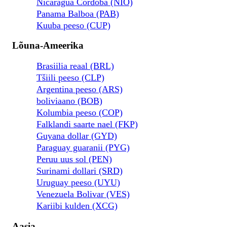
Nicaragua Cordoba (NIO)
Panama Balboa (PAB)
Kuuba peeso (CUP)
Lõuna-Ameerika
Brasiilia reaal (BRL)
Tšiili peeso (CLP)
Argentina peeso (ARS)
boliviaano (BOB)
Kolumbia peeso (COP)
Falklandi saarte nael (FKP)
Guyana dollar (GYD)
Paraguay guaranii (PYG)
Peruu uus sol (PEN)
Surinami dollari (SRD)
Uruguay peeso (UYU)
Venezuela Bolivar (VES)
Kariibi kulden (XCG)
Aasia