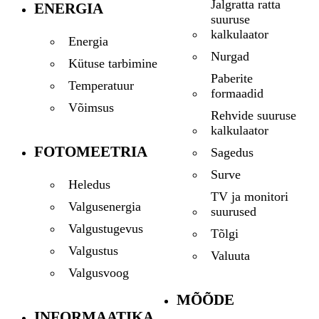
Jalgratta ratta
ENERGIA
suuruse
kalkulaator
Energia
Nurgad
Kütuse tarbimine
Paberite
Temperatuur
formaadid
Võimsus
Rehvide suuruse
kalkulaator
FOTOMEETRIA
Sagedus
Surve
Heledus
TV ja monitori
Valgusenergia
suurused
Valgustugevus
Tõlgi
Valgustus
Valuuta
Valgusvoog
MÕÕDE
INFORMAATIKA