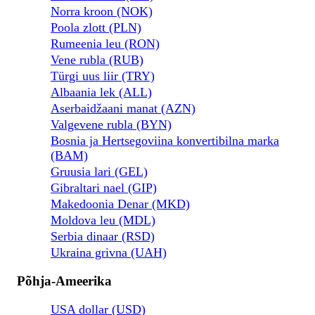
Norra kroon (NOK)
Poola zlott (PLN)
Rumeenia leu (RON)
Vene rubla (RUB)
Türgi uus liir (TRY)
Albaania lek (ALL)
Aserbaidžaani manat (AZN)
Valgevene rubla (BYN)
Bosnia ja Hertsegoviina konvertibilna marka
(BAM)
Gruusia lari (GEL)
Gibraltari nael (GIP)
Makedoonia Denar (MKD)
Moldova leu (MDL)
Serbia dinaar (RSD)
Ukraina grivna (UAH)
Põhja-Ameerika
USA dollar (USD)