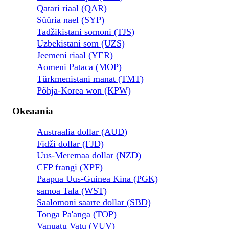
Qatari riaal (QAR)
Süüria nael (SYP)
Tadžikistani somoni (TJS)
Uzbekistani som (UZS)
Jeemeni riaal (YER)
Aomeni Pataca (MOP)
Türkmenistani manat (TMT)
Põhja-Korea won (KPW)
Okeaania
Austraalia dollar (AUD)
Fidži dollar (FJD)
Uus-Meremaa dollar (NZD)
CFP frangi (XPF)
Paapua Uus-Guinea Kina (PGK)
samoa Tala (WST)
Saalomoni saarte dollar (SBD)
Tonga Pa'anga (TOP)
Vanuatu Vatu (VUV)