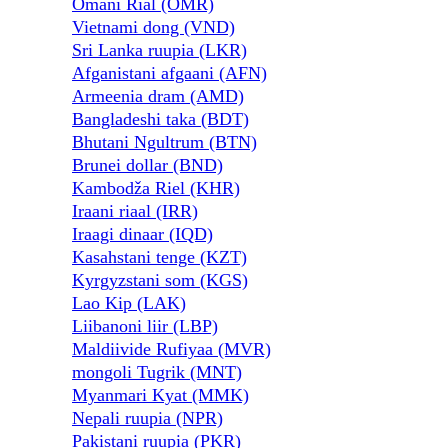
Omani Rial (OMR)
Vietnami dong (VND)
Sri Lanka ruupia (LKR)
Afganistani afgaani (AFN)
Armeenia dram (AMD)
Bangladeshi taka (BDT)
Bhutani Ngultrum (BTN)
Brunei dollar (BND)
Kambodža Riel (KHR)
Iraani riaal (IRR)
Iraagi dinaar (IQD)
Kasahstani tenge (KZT)
Kyrgyzstani som (KGS)
Lao Kip (LAK)
Liibanoni liir (LBP)
Maldiivide Rufiyaa (MVR)
mongoli Tugrik (MNT)
Myanmari Kyat (MMK)
Nepali ruupia (NPR)
Pakistani ruupia (PKR)