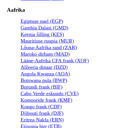
Aafrika
Egiptuse nael (EGP)
Gambia Dalasi (GMD)
Keenia šilling (KES)
Mauritiuse ruupia (MUR)
Lõuna-Aafrika rand (ZAR)
Maroko dirham (MAD)
Lääne-Aafrika CFA frank (XOF)
Alžeeria dinaar (DZD)
Angola Kwanza (AOA)
Botswana pula (BWP)
Burundi frank (BIF)
Cabo Verde eskuudo (CVE)
Komooride frank (KMF)
Kongo frank (CDF)
Djibouti frank (DJF)
Eritrea Nakfa (ERN)
Etioopia birr (ETB)