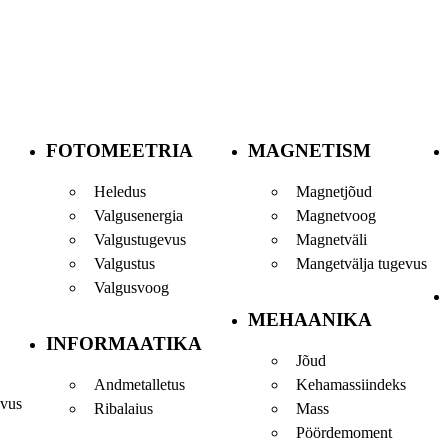
FOTOMEETRIA
MAGNETISM
Heledus
Magnetjõud
Valgusenergia
Magnetvoog
Valgustugevus
Magnetväli
Valgustus
Mangetvälja tugevus
Valgusvoog
MEHAANIKA
INFORMAATIKA
Jõud
Andmetalletus
Kehamassiindeks
uvus
Ribalaius
Mass
Pöördemoment