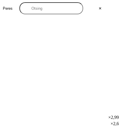
Peres
✕
×2,99
×2,6