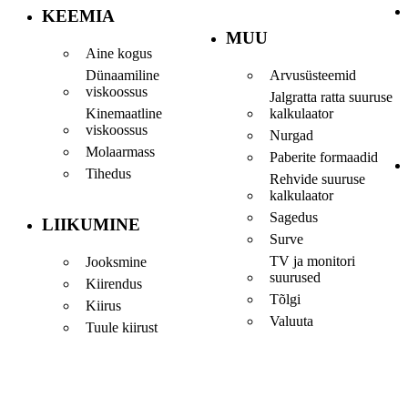
KEEMIA
MUU
Aine kogus
Dünaamiline
Arvusüsteemid
viskoossus
Jalgratta ratta suuruse
Kinemaatline
kalkulaator
viskoossus
Nurgad
Molaarmass
Paberite formaadid
Tihedus
Rehvide suuruse
kalkulaator
Sagedus
LIIKUMINE
Surve
TV ja monitori
Jooksmine
suurused
Kiirendus
Tõlgi
Kiirus
Valuuta
Tuule kiirust