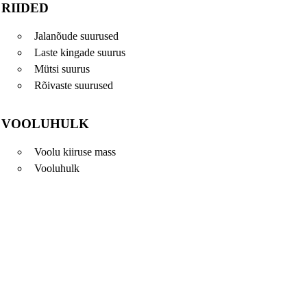
RIIDED
Jalanõude suurused
Laste kingade suurus
Mütsi suurus
Rõivaste suurused
VOOLUHULK
Voolu kiiruse mass
Vooluhulk