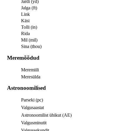
Jardi (yd)
Jalga (ft)
Link
Käsi
Tolli (in)
Rida
Mil (mil)
Sina (thou)
Meremõõdud
Meremiili
Meresülda
Astronoomilised
Parseki (pc)
Valgusaastat
Astronoomilist ühikut (AE)
Valgusminutit
Valgussekundit