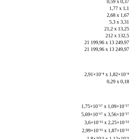
0,59 x 0,37
1,77 x 1,1
2,68 x 1,67
5,3 x 3,31
21,2 x 13,25
212 x 132,5
21 199,96 x 13 249,97
21 199,96 x 13 249,97
2,91×10⁻⁴ x 1,82×10⁻⁴
0,29 x 0,18
1,75×10⁻¹⁷ x 1,09×10⁻¹⁷
5,69×10⁻¹⁷ x 3,56×10⁻¹⁷
3,6×10⁻¹² x 2,25×10⁻¹²
2,99×10⁻¹¹ x 1,87×10⁻¹¹
1,8×10⁻⁹ x 1,12×10⁻⁹