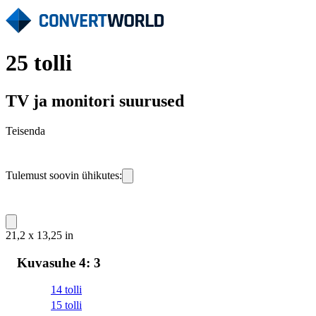
25 tolli
TV ja monitori suurused
Teisenda
Tulemust soovin ühikutes:
21,2 x 13,25 in
Kuvasuhe 4: 3
14 tolli
15 tolli