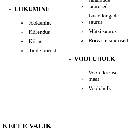
Jalanõude
suurused
LIIKUMINE
Laste kingade
suurus
Jooksmine
Mütsi suurus
Kiirendus
Rõivaste suurused
Kiirus
Tuule kiirust
VOOLUHULK
Voolu kiiruse
mass
Vooluhulk
KEELE VALIK