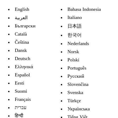
English
Bahasa Indonesia
Italiano
العربية
Български
日本語
Català
한국어
Čeština
Nederlands
Dansk
Norsk
Deutsch
Polski
Ελληνικά
Português
Español
Русский
Eesti
Slovenčina
Suomi
Svenska
Français
Türkçe
עברית
Украïнська
हिन्दी
Tiếng Việt