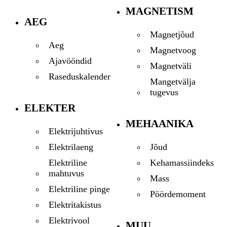
MAGNETISM
AEG
Magnetjõud
Aeg
Magnetvoog
Ajavööndid
Magnetväli
Raseduskalender
Mangetvälja
tugevus
ELEKTER
MEHAANIKA
Elektrijuhtivus
Jõud
Elektrilaeng
Kehamassiindeks
Elektriline
mahtuvus
Mass
Elektriline pinge
Pöördemoment
Elektritakistus
Elektrivool
MUU