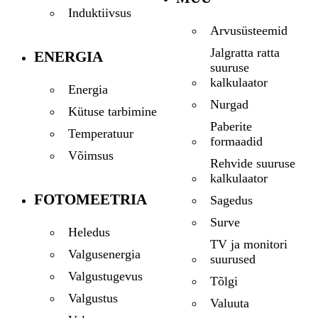
Induktiivsus
Arvusüsteemid
Jalgratta ratta
ENERGIA
suuruse
kalkulaator
Energia
Nurgad
Kütuse tarbimine
Paberite
Temperatuur
formaadid
Võimsus
Rehvide suuruse
kalkulaator
FOTOMEETRIA
Sagedus
Surve
Heledus
TV ja monitori
Valgusenergia
suurused
Valgustugevus
Tõlgi
Valgustus
Valuuta