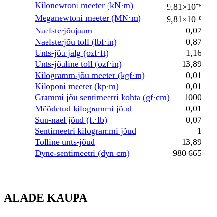
Kilonewtoni meeter (kN·m)
9,81×10⁻⁵
Meganewtoni meeter (MN·m)
9,81×10⁻⁸
Naelsterjõujaam
0,07
Naelsterjõu toll (lbf·in)
0,87
Unts-jõu jalg (ozf·ft)
1,16
Unts-jõuline toll (ozf·in)
13,89
Kilogramm-jõu meeter (kgf·m)
0,01
Kiloponi meeter (kp·m)
0,01
Grammi jõu sentimeetri kohta (gf·cm)
1000
Mõõdetud kilogrammi jõud
0,01
Suu-nael jõud (ft·lb)
0,07
Sentimeetri kilogrammi jõud
1
Tolline unts-jõud
13,89
Dyne-sentimeetri (dyn cm)
980 665
ALADE KAUPA