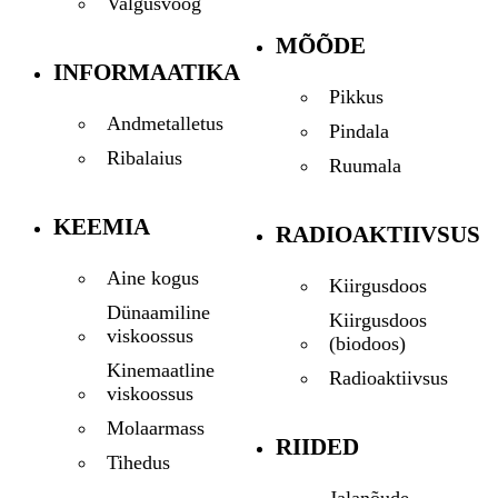
Valgusvoog
MÕÕDE
INFORMAATIKA
Pikkus
Andmetalletus
Pindala
Ribalaius
Ruumala
KEEMIA
RADIOAKTIIVSUS
Aine kogus
Kiirgusdoos
Dünaamiline
Kiirgusdoos
viskoossus
(biodoos)
Kinemaatline
Radioaktiivsus
viskoossus
Molaarmass
RIIDED
Tihedus