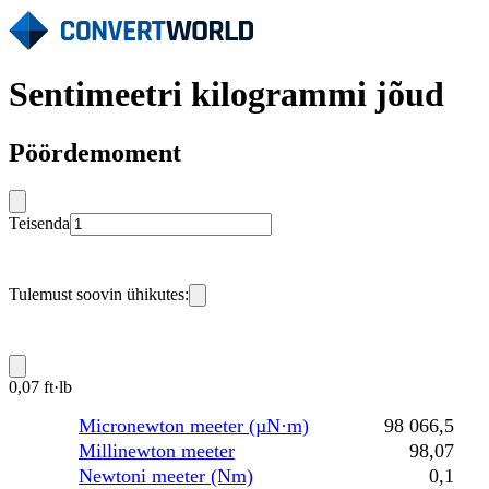
Sentimeetri kilogrammi jõud
Pöördemoment
Teisenda
Tulemust soovin ühikutes:
0,07 ft·lb
Micronewton meeter (µN·m)
98 066,5
Millinewton meeter
98,07
Newtoni meeter (Nm)
0,1