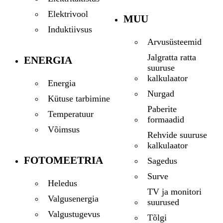
Elektrivool
MUU
Induktiivsus
Arvusüsteemid
Jalgratta ratta
ENERGIA
suuruse
kalkulaator
Energia
Nurgad
Kütuse tarbimine
Paberite
Temperatuur
formaadid
Võimsus
Rehvide suuruse
kalkulaator
FOTOMEETRIA
Sagedus
Surve
Heledus
TV ja monitori
Valgusenergia
suurused
Valgustugevus
Tõlgi