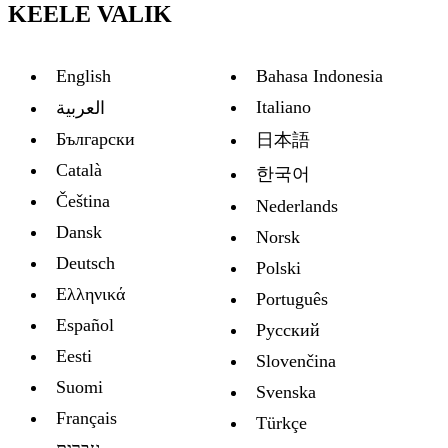
KEELE VALIK
English
Bahasa Indonesia
Italiano
العربية
Български
日本語
Català
한국어
Čeština
Nederlands
Dansk
Norsk
Deutsch
Polski
Ελληνικά
Português
Español
Русский
Eesti
Slovenčina
Suomi
Svenska
Français
Türkçe