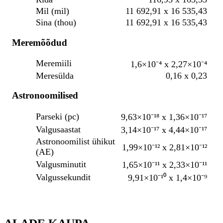
Mil (mil)
11 692,91 x 16 535,43
Sina (thou)
11 692,91 x 16 535,43
Meremõõdud
Meremiili
1,6×10⁻⁴ x 2,27×10⁻⁴
Meresülda
0,16 x 0,23
Astronoomilised
Parseki (pc)
9,63×10⁻¹⁸ x 1,36×10⁻¹⁷
Valgusaastat
3,14×10⁻¹⁷ x 4,44×10⁻¹⁷
Astronoomilist ühikut
1,99×10⁻¹² x 2,81×10⁻¹²
(AE)
Valgusminutit
1,65×10⁻¹¹ x 2,33×10⁻¹¹
Valgussekundit
9,91×10⁻¹⁰ x 1,4×10⁻⁹