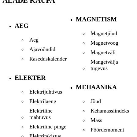
ALADE KAUPA
MAGNETISM
AEG
Magnetjõud
Aeg
Magnetvoog
Ajavööndid
Magnetväli
Raseduskalender
Mangetvälja
tugevus
ELEKTER
MEHAANIKA
Elektrijuhtivus
Jõud
Elektrilaeng
Kehamassiindeks
Elektriline
mahtuvus
Mass
Elektriline pinge
Pöördemoment
Elektritakistus