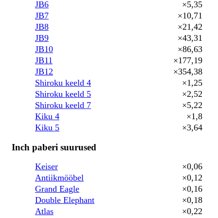
JB6
×5,35
JB7
×10,71
JB8
×21,42
JB9
×43,31
JB10
×86,63
JB11
×177,19
JB12
×354,38
Shiroku keeld 4
×1,25
Shiroku keeld 5
×2,52
Shiroku keeld 7
×5,22
Kiku 4
×1,8
Kiku 5
×3,64
Inch paberi suurused
Keiser
×0,06
Antiikmööbel
×0,12
Grand Eagle
×0,16
Double Elephant
×0,18
Atlas
×0,22