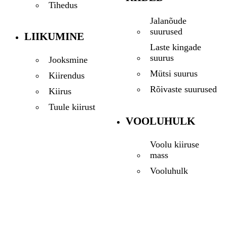
Tihedus
Jalanõude
suurused
LIIKUMINE
Laste kingade
suurus
Jooksmine
Mütsi suurus
Kiirendus
Rõivaste suurused
Kiirus
Tuule kiirust
VOOLUHULK
Voolu kiiruse
mass
Vooluhulk