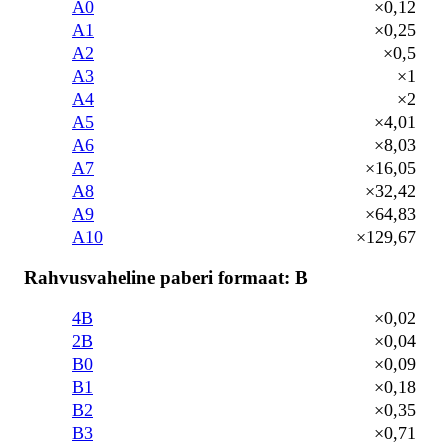
A0
×0,12
A1
×0,25
A2
×0,5
A3
×1
A4
×2
A5
×4,01
A6
×8,03
A7
×16,05
A8
×32,42
A9
×64,83
A10
×129,67
Rahvusvaheline paberi formaat: B
4B
×0,02
2B
×0,04
B0
×0,09
B1
×0,18
B2
×0,35
B3
×0,71