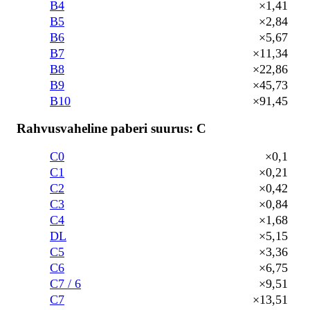
B4
×1,41
B5
×2,84
B6
×5,67
B7
×11,34
B8
×22,86
B9
×45,73
B10
×91,45
Rahvusvaheline paberi suurus: C
C0
×0,1
C1
×0,21
C2
×0,42
C3
×0,84
C4
×1,68
DL
×5,15
C5
×3,36
C6
×6,75
C7 / 6
×9,51
C7
×13,51