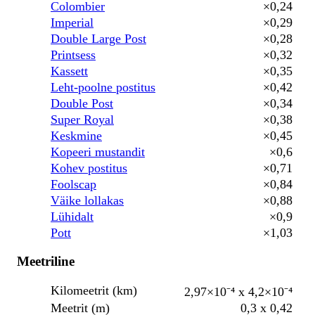
Colombier
×0,24
Imperial
×0,29
Double Large Post
×0,28
Printsess
×0,32
Kassett
×0,35
Leht-poolne postitus
×0,42
Double Post
×0,34
Super Royal
×0,38
Keskmine
×0,45
Kopeeri mustandit
×0,6
Kohev postitus
×0,71
Foolscap
×0,84
Väike lollakas
×0,88
Lühidalt
×0,9
Pott
×1,03
Meetriline
Kilomeetrit (km)
2,97×10⁻⁴ x 4,2×10⁻⁴
Meetrit (m)
0,3 x 0,42