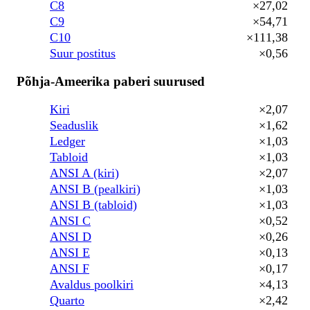
C8
×27,02
C9
×54,71
C10
×111,38
Suur postitus
×0,56
Põhja-Ameerika paberi suurused
Kiri
×2,07
Seaduslik
×1,62
Ledger
×1,03
Tabloid
×1,03
ANSI A (kiri)
×2,07
ANSI B (pealkiri)
×1,03
ANSI B (tabloid)
×1,03
ANSI C
×0,52
ANSI D
×0,26
ANSI E
×0,13
ANSI F
×0,17
Avaldus poolkiri
×4,13
Quarto
×2,42