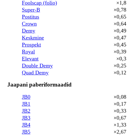
Foolscap (folio)
×1,8
Super-B
×0,78
Postitus
×0,65
Crown
×0,64
Demy
×0,49
Keskmine
×0,47
Prospekt
×0,45
Royal
×0,39
Elevant
×0,3
Double Demy
×0,25
Quad Demy
×0,12
Jaapani paberiformaadid
JB0
×0,08
JB1
×0,17
JB2
×0,33
JB3
×0,67
JB4
×1,33
JB5
×2,67