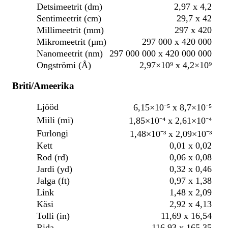
Detsimeetrit (dm)
2,97 x 4,2
Sentimeetrit (cm)
29,7 x 42
Millimeetrit (mm)
297 x 420
Mikromeetrit (µm)
297 000 x 420 000
Nanomeetrit (nm)
297 000 000 x 420 000 000
Ongströmi (Å)
2,97×10⁹ x 4,2×10⁹
Briti/Ameerika
Ljööd
6,15×10⁻⁵ x 8,7×10⁻⁵
Miili (mi)
1,85×10⁻⁴ x 2,61×10⁻⁴
Furlongi
1,48×10⁻³ x 2,09×10⁻³
Kett
0,01 x 0,02
Rod (rd)
0,06 x 0,08
Jardi (yd)
0,32 x 0,46
Jalga (ft)
0,97 x 1,38
Link
1,48 x 2,09
Käsi
2,92 x 4,13
Tolli (in)
11,69 x 16,54
Rida
116,93 x 165,35