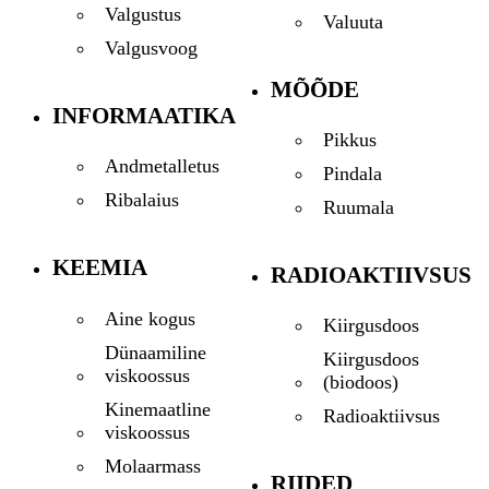
Valgustus
Valuuta
Valgusvoog
MÕÕDE
INFORMAATIKA
Pikkus
Andmetalletus
Pindala
Ribalaius
Ruumala
KEEMIA
RADIOAKTIIVSUS
Aine kogus
Kiirgusdoos
Dünaamiline
Kiirgusdoos
viskoossus
(biodoos)
Kinemaatline
Radioaktiivsus
viskoossus
Molaarmass
RIIDED