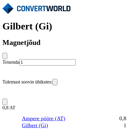
Gilbert (Gi)
Magnetjõud
Teisenda
Tulemust soovin ühikutes:
0,8 AT
Ampere pööre (AT)
0,8
Gilbert (Gi)
1