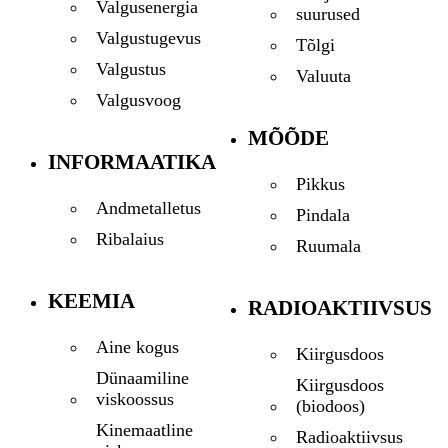
Valgusenergia
suurused
Valgustugevus
Tõlgi
Valgustus
Valuuta
Valgusvoog
MÕÕDE
INFORMAATIKA
Pikkus
Andmetalletus
Pindala
Ribalaius
Ruumala
KEEMIA
RADIOAKTIIVSUS
Aine kogus
Kiirgusdoos
Dünaamiline
Kiirgusdoos
viskoossus
(biodoos)
Kinemaatline
Radioaktiivsus