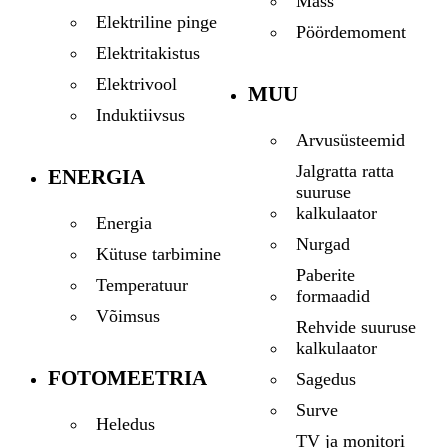
Mass
Elektriline pinge
Pöördemoment
Elektritakistus
Elektrivool
MUU
Induktiivsus
Arvusüsteemid
Jalgratta ratta
ENERGIA
suuruse
kalkulaator
Energia
Nurgad
Kütuse tarbimine
Paberite
Temperatuur
formaadid
Võimsus
Rehvide suuruse
kalkulaator
FOTOMEETRIA
Sagedus
Surve
Heledus
TV ja monitori