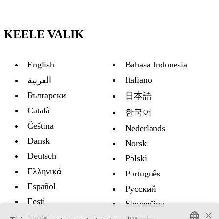
KEELE VALIK
English
Bahasa Indonesia
Italiano
العربية
Български
日本語
Català
한국어
Čeština
Nederlands
Dansk
Norsk
Deutsch
Polski
Ελληνικά
Português
Español
Русский
Eesti
Slovenčina
×
Suomi