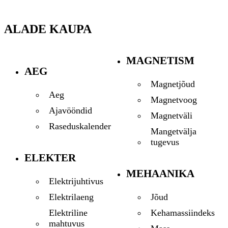
ALADE KAUPA
MAGNETISM
AEG
Magnetjõud
Aeg
Magnetvoog
Ajavööndid
Magnetväli
Raseduskalender
Mangetvälja
tugevus
ELEKTER
MEHAANIKA
Elektrijuhtivus
Jõud
Elektrilaeng
Kehamassiindeks
Elektriline
mahtuvus