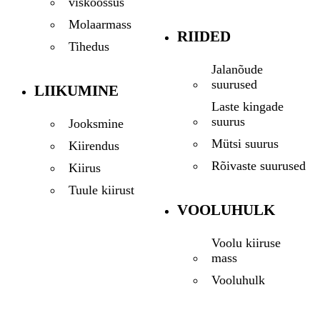
viskoossus
Molaarmass
RIIDED
Tihedus
Jalanõude
suurused
LIIKUMINE
Laste kingade
suurus
Jooksmine
Mütsi suurus
Kiirendus
Rõivaste suurused
Kiirus
Tuule kiirust
VOOLUHULK
Voolu kiiruse
mass
Vooluhulk