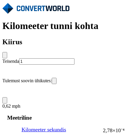
Kilomeeter tunni kohta
Kiirus
Teisenda
Tulemust soovin ühikutes:
0,62 mph
Meetriline
Kilomeeter sekundis
2,78×10⁻⁴