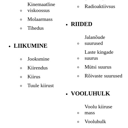
Kinemaatline
Radioaktiivsus
viskoossus
Molaarmass
RIIDED
Tihedus
Jalanõude
suurused
LIIKUMINE
Laste kingade
suurus
Jooksmine
Mütsi suurus
Kiirendus
Rõivaste suurused
Kiirus
Tuule kiirust
VOOLUHULK
Voolu kiiruse
mass
Vooluhulk