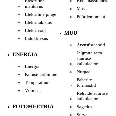
Kehamassiindeks
Elektriline
mahtuvus
Mass
Elektriline pinge
Pöördemoment
Elektritakistus
Elektrivool
MUU
Induktiivsus
Arvusüsteemid
Jalgratta ratta
ENERGIA
suuruse
kalkulaator
Energia
Nurgad
Kütuse tarbimine
Paberite
Temperatuur
formaadid
Võimsus
Rehvide suuruse
kalkulaator
FOTOMEETRIA
Sagedus
Surve