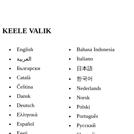
KEELE VALIK
English
Bahasa Indonesia
Italiano
العربية
Български
日本語
Català
한국어
Čeština
Nederlands
Dansk
Norsk
Deutsch
Polski
Ελληνικά
Português
Español
Русский
Eesti