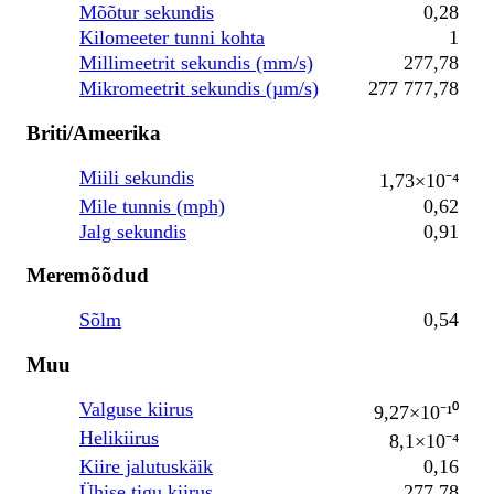
Mõõtur sekundis
0,28
Kilomeeter tunni kohta
1
Millimeetrit sekundis (mm/s)
277,78
Mikromeetrit sekundis (µm/s)
277 777,78
Briti/Ameerika
Miili sekundis
1,73×10⁻⁴
Mile tunnis (mph)
0,62
Jalg sekundis
0,91
Meremõõdud
Sõlm
0,54
Muu
Valguse kiirus
9,27×10⁻¹⁰
Helikiirus
8,1×10⁻⁴
Kiire jalutuskäik
0,16
Ühise tigu kiirus
277,78