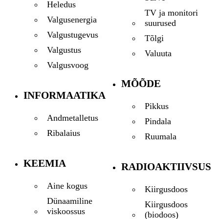
Heledus
TV ja monitori
Valgusenergia
suurused
Valgustugevus
Tõlgi
Valgustus
Valuuta
Valgusvoog
MÕÕDE
INFORMAATIKA
Pikkus
Andmetalletus
Pindala
Ribalaius
Ruumala
KEEMIA
RADIOAKTIIVSUS
Aine kogus
Kiirgusdoos
Dünaamiline
Kiirgusdoos
viskoossus
(biodoos)