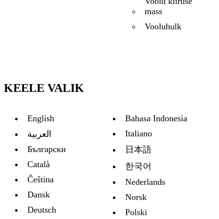
Voolu kiiruse
mass
Vooluhulk
KEELE VALIK
English
Bahasa Indonesia
Italiano
العربية
Български
日本語
Català
한국어
Čeština
Nederlands
Dansk
Norsk
Deutsch
Polski