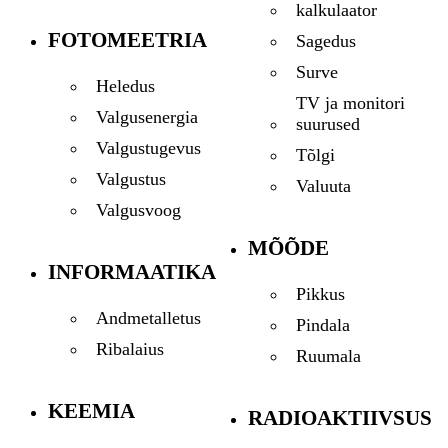
kalkulaator
FOTOMEETRIA
Sagedus
Surve
Heledus
TV ja monitori
Valgusenergia
suurused
Valgustugevus
Tõlgi
Valgustus
Valuuta
Valgusvoog
MÕÕDE
INFORMAATIKA
Pikkus
Andmetalletus
Pindala
Ribalaius
Ruumala
KEEMIA
RADIOAKTIIVSUS