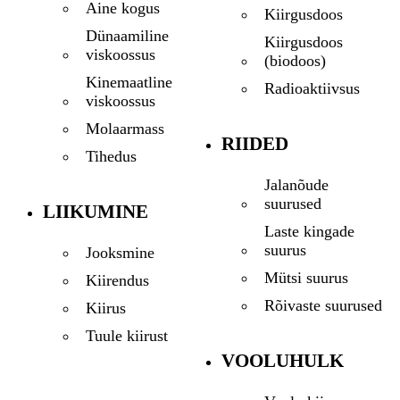
Aine kogus
Kiirgusdoos
Dünaamiline
Kiirgusdoos
viskoossus
(biodoos)
Kinemaatline
Radioaktiivsus
viskoossus
Molaarmass
RIIDED
Tihedus
Jalanõude
suurused
LIIKUMINE
Laste kingade
suurus
Jooksmine
Mütsi suurus
Kiirendus
Rõivaste suurused
Kiirus
Tuule kiirust
VOOLUHULK