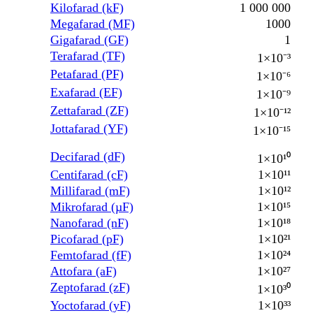
Kilofarad (kF)
1 000 000
Megafarad (MF)
1000
Gigafarad (GF)
1
Terafarad (TF)
1×10⁻³
Petafarad (PF)
1×10⁻⁶
Exafarad (EF)
1×10⁻⁹
Zettafarad (ZF)
1×10⁻¹²
Jottafarad (YF)
1×10⁻¹⁵
Decifarad (dF)
1×10¹⁰
Centifarad (cF)
1×10¹¹
Millifarad (mF)
1×10¹²
Mikrofarad (µF)
1×10¹⁵
Nanofarad (nF)
1×10¹⁸
Picofarad (pF)
1×10²¹
Femtofarad (fF)
1×10²⁴
Attofara (aF)
1×10²⁷
Zeptofarad (zF)
1×10³⁰
Yoctofarad (yF)
1×10³³