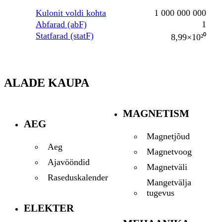
Kulonit voldi kohta
1 000 000 000
Abfarad (abF)
1
Statfarad (statF)
8,99×10²⁰
ALADE KAUPA
MAGNETISM
AEG
Magnetjõud
Aeg
Magnetvoog
Ajavööndid
Magnetväli
Raseduskalender
Mangetvälja
tugevus
ELEKTER