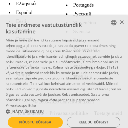
Ελληνικά
Português
Español
Русский
×
Eesti
Slovenčina
Teie andmete vastutustundlik
Suomi
kasutamine
Svenska
ENGLISH
Français
Türkçe
Meie ja meie partnerid kasutame küpsiseid ja sarnaseid
tehnoloogiaid, et salvestada ja kasutada teavet teie seadmes ning
עברית
SWEDISH
Украïнська
töödelda isikuandmeid, nagu teie IP-aadress, unikaalsed
हिन्दी
identifikaatorid ja sirvimisandmed, isikupärastatud reklaamide ja sisu
SPANISH
Tiếng Việt
pakkumiseks, reklaamide ja sisu mõõtmiseks, sihtrühma analüüsiks
Hrvatski
CATALAN
简体中文
ja teenuste parandamiseks.
Kolmandate osapoolte pakkujad (1913)
võivad teie andmeid töödelda ka nende ja muude eesmärkide jaoks,
Magyar
ARABIC
繁體中文
sealhulgas täpsete geolokatsiooniandmete ja seadme omaduste
kasutamiseks. Teie valikud kehtivad ainult sellel veebisaidil. Mõned
BULGARIAN
pakkujad võivad tugineda nõusoleku asemel õigustatud huvile; teil on
õigus esitada vastuväide jaotises
Reklaamiseaded
. Saate oma
CZECH
nõusoleku igal ajal tagasi võtta jaotises
Küpsiste seaded
.
© 2005-2026 Convertworld.com
Privaatsuspoliitika
DANISH
NÄITA ÜKSIKASJU
Kontakteeru
Privaatsuspoliitika
Toetage meid
GERMAN
NÕUSTU KÕIGIGA
KEELDU KÕIGIST
FRENCH