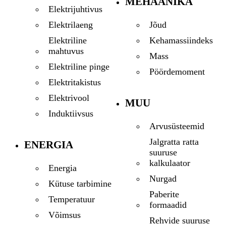
MEHAANIKA
Elektrijuhtivus
Jõud
Elektrilaeng
Kehamassiindeks
Elektriline
mahtuvus
Mass
Elektriline pinge
Pöördemoment
Elektritakistus
Elektrivool
MUU
Induktiivsus
Arvusüsteemid
Jalgratta ratta
ENERGIA
suuruse
kalkulaator
Energia
Nurgad
Kütuse tarbimine
Paberite
Temperatuur
formaadid
Võimsus
Rehvide suuruse