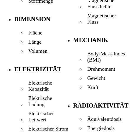
Magnetische
Stoffmenge
Flussdichte
Magnetischer
DIMENSION
Fluss
Fläche
MECHANIK
Länge
Volumen
Body-Mass-Index
(BMI)
ELEKTRIZITÄT
Drehmoment
Gewicht
Elektrische
Kraft
Kapazität
Elektrische
Ladung
RADIOAKTIVITÄT
Elektrischer
Äquivalentdosis
Leitwert
Energiedosis
Elektrischer Strom