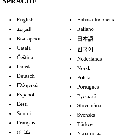
SPRACHE
English
Bahasa Indonesia
Italiano
العربية
Български
日本語
Català
한국어
Čeština
Nederlands
Dansk
Norsk
Deutsch
Polski
Ελληνικά
Português
Español
Русский
Eesti
Slovenčina
Suomi
Svenska
Français
Türkçe
עברית
Украïнська