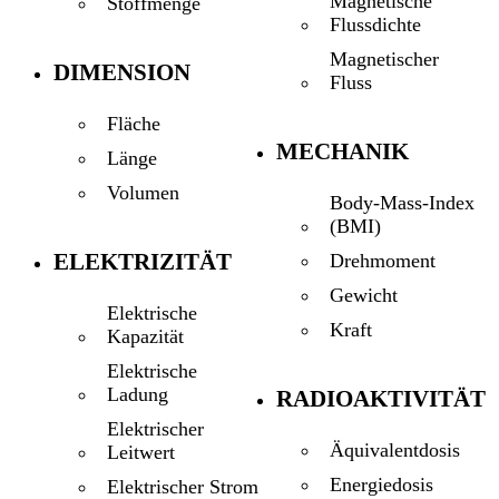
Magnetische
Stoffmenge
Flussdichte
Magnetischer
DIMENSION
Fluss
Fläche
MECHANIK
Länge
Volumen
Body-Mass-Index
(BMI)
ELEKTRIZITÄT
Drehmoment
Gewicht
Elektrische
Kraft
Kapazität
Elektrische
Ladung
RADIOAKTIVITÄT
Elektrischer
Äquivalentdosis
Leitwert
Energiedosis
Elektrischer Strom