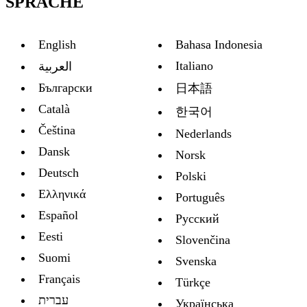
SPRACHE
English
Bahasa Indonesia
Italiano
العربية
Български
日本語
Català
한국어
Čeština
Nederlands
Dansk
Norsk
Deutsch
Polski
Ελληνικά
Português
Español
Русский
Eesti
Slovenčina
Suomi
Svenska
Français
Türkçe
עברית
Украïнська