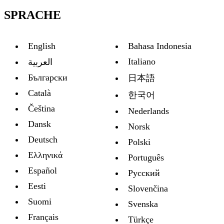
SPRACHE
English
Bahasa Indonesia
Italiano
العربية
Български
日本語
Català
한국어
Čeština
Nederlands
Dansk
Norsk
Deutsch
Polski
Ελληνικά
Português
Español
Русский
Eesti
Slovenčina
Suomi
Svenska
Français
Türkçe