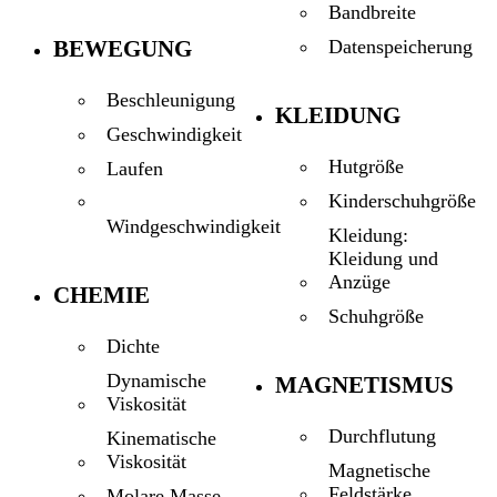
Bandbreite
BEWEGUNG
Datenspeicherung
Beschleunigung
KLEIDUNG
Geschwindigkeit
Hutgröße
Laufen
Kinderschuhgröße
Windgeschwindigkeit
Kleidung:
Kleidung und
Anzüge
CHEMIE
Schuhgröße
Dichte
Dynamische
MAGNETISMUS
Viskosität
Durchflutung
Kinematische
Viskosität
Magnetische
Feldstärke
Molare Masse