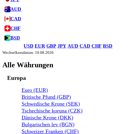
AUD
CAD
CHF
BSD
USD
EUR
GBP
JPY
AUD
CAD
CHF
BSD
Wechselkursdatum: 10.08.2026
Alle Währungen
Europa
Euro (EUR)
Britische Pfund (GBP)
Schwedische Krone (SEK)
Tschechische koruna (CZK)
Dänische Krone (DKK)
Bulgarischen lev (BGN)
Schweizer Franken (CHF)