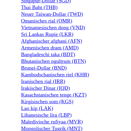
Singapur-Dollar (SGD)
Thai Baht (THB)
Neuer Taiwan-Dollar (TWD)
Omanisches rial (OMR)
Vietnamesischen dong (VND)
Sri Lankas Rupie (LKR)
Afghanischer afghani (AFN)
Armenischen dram (AMD)
Bangladeschi taka (BDT)
Bhutanischen ngultrum (BTN)
Brunei-Dollar (BND)
Kambodschanischen riel (KHR)
Iranischen rial (IRR)
Irakischer Dinar (IQD)
Kasachstanischen tenge (KZT)
Kirgisischen som (KGS)
Lao kip (LAK)
Libanesische lira (LBP)
Maledivische rufiyaa (MVR)
Mongolischer Tugrik (MNT)