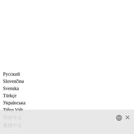
Русский
Slovenčina
Svenska
Türkçe
Украïнська
Tiếng Việt
×
简体中文
繁體中文
ENGLISH