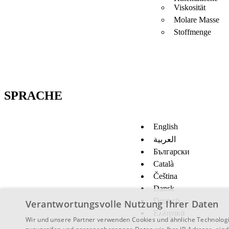
Viskosität
Molare Masse
Stoffmenge
SPRACHE
English
العربية
Български
Català
Čeština
Dansk
Deutsch
Verantwortungsvolle Nutzung Ihrer Daten
Ελληνικά
Wir und unsere Partner verwenden Cookies und ähnliche Technologi