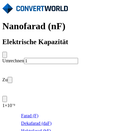
Nanofarad (nF)
Elektrische Kapazität
Umrechnen
Zu
1×10⁻⁹
Farad (F)
Dekafarad (daF)
Hektofarad (hF)