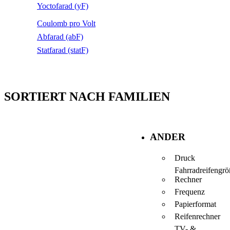
Yoctofarad (yF)
Coulomb pro Volt
Abfarad (abF)
Statfarad (statF)
SORTIERT NACH FAMILIEN
ANDER
Druck
Fahrradreifengrö
Rechner
Frequenz
Papierformat
Reifenrechner
TV- &