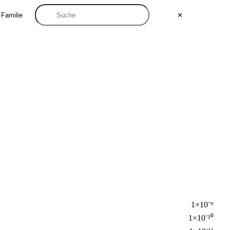
 Familie
✕
1×10⁻⁹
1×10⁻¹⁰