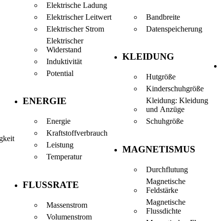
Elektrische Ladung
Elektrischer Leitwert
Bandbreite
Elektrischer Strom
Datenspeicherung
Elektrischer
Widerstand
KLEIDUNG
Induktivität
Potential
Hutgröße
Kinderschuhgröße
ENERGIE
Kleidung: Kleidung
und Anzüge
Energie
Schuhgröße
Kraftstoffverbrauch
gkeit
Leistung
MAGNETISMUS
Temperatur
Durchflutung
Magnetische
FLUSSRATE
Feldstärke
Magnetische
Massenstrom
Flussdichte
Volumenstrom