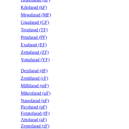
Kilofarad (kF)
Megafarad (MF)
Gigafarad (GF)
Terafarad (TF)
Petafarad (PF)
Exafarad (EF)
Zettafarad (ZF)
Yottafarad (YF)
Dezifarad (dF)
Zentifarad (cF)
Millifarad (mF)
Mikrofarad (µF)
Nanofarad (nF)
Picofarad (pF)
Femtofarad (fF)
Attofarad (aF)
Zeptofarad (zF)