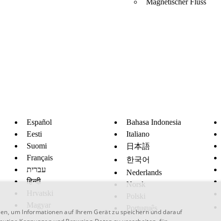
Magnetischer Fluss
Español
Bahasa Indonesia
Eesti
Italiano
Suomi
日本語
Français
한국어
עברית
Nederlands
हिन्दी
Norsk
Hrvatski
Polski
Magyar
Português
en, um Informationen auf Ihrem Gerät zu speichern und darauf