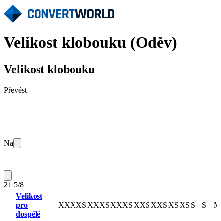
Velikost klobouku (Oděv)
Velikost klobouku
Převést
Na
21 5/8
Velikost
pro
XXXXS
XXXS
XXXS
XXS
XXS
XS
XS
S
S
M
dospělé