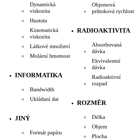
Dynamická
Objemová
viskozita
průtoková rychlost
Hustota
RADIOAKTIVITA
Kinematická
viskozita
Absorbovaná
Látkové množství
dávka
Molární hmotnost
Ekvivalentní
dávka
INFORMATIKA
Radioaktivní
rozpad
Bandwidth
Ukládaní dat
ROZMĚR
Délka
JINÝ
Objem
Formát papíru
Plocha