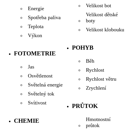
Velikost bot
Energie
Velikost dětské
Spotřeba paliva
boty
Teplota
Velikost klobouku
Výkon
POHYB
FOTOMETRIE
Běh
Jas
Rychlost
Osvětlenost
Rychlost větru
Světelná energie
Zrychlení
Světelný tok
Svítivost
PRŮTOK
Hmotnostní
CHEMIE
průtok