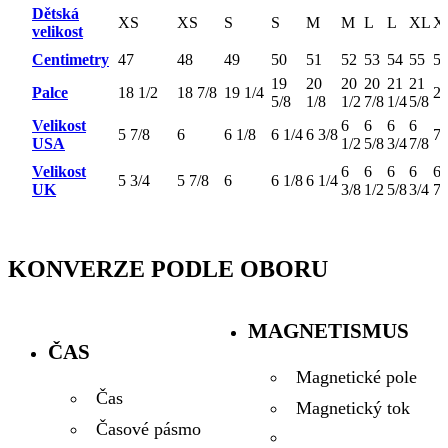
Dětská
XS
XS
S
S
M
M
L
L
XL
X
velikost
Centimetry
47
48
49
50
51
52
53
54
55
5
19
20
20
20
21
21
Palce
18 1/2
18 7/8
19 1/4
2
5/8
1/8
1/2
7/8
1/4
5/8
Velikost
6
6
6
6
5 7/8
6
6 1/8
6 1/4
6 3/8
7
USA
1/2
5/8
3/4
7/8
Velikost
6
6
6
6
6
5 3/4
5 7/8
6
6 1/8
6 1/4
UK
3/8
1/2
5/8
3/4
7/
KONVERZE PODLE OBORU
MAGNETISMUS
ČAS
Magnetické pole
Čas
Magnetický tok
Časové pásmo