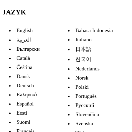
JAZYK
English
Bahasa Indonesia
Italiano
العربية
Български
日本語
Català
한국어
Čeština
Nederlands
Dansk
Norsk
Deutsch
Polski
Ελληνικά
Português
Español
Русский
Eesti
Slovenčina
Suomi
Svenska
Français