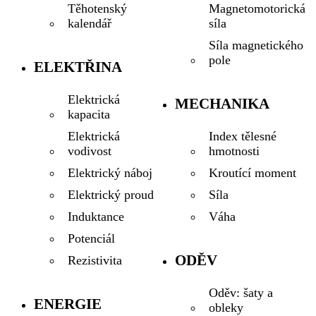
Magnetomotorická
Těhotenský
síla
kalendář
Síla magnetického
pole
ELEKTŘINA
Elektrická
MECHANIKA
kapacita
Index tělesné
Elektrická
hmotnosti
vodivost
Kroutící moment
Elektrický náboj
Síla
Elektrický proud
Váha
Induktance
Potenciál
ODĚV
Rezistivita
Oděv: šaty a
ENERGIE
obleky