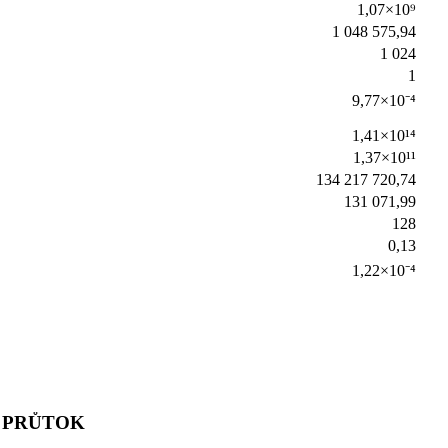
1,07×10⁹
1 048 575,94
1 024
1
9,77×10⁻⁴
1,41×10¹⁴
1,37×10¹¹
134 217 720,74
131 071,99
128
0,13
1,22×10⁻⁴
PRŮTOK