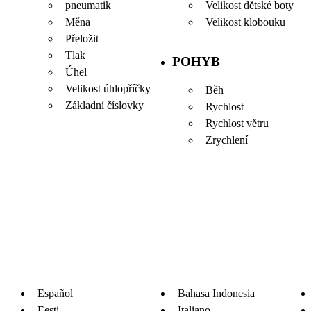
pneumatik
Velikost dětské boty
Měna
Velikost klobouku
Přeložit
Tlak
POHYB
Úhel
Velikost úhlopříčky
Běh
Základní číslovky
Rychlost
Rychlost větru
Zrychlení
Español
Bahasa Indonesia
Eesti
Italiano