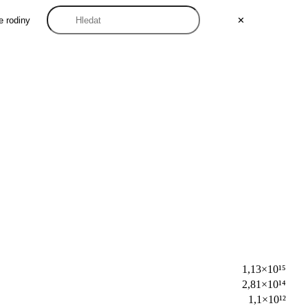
e rodiny
✕
1,13×10¹⁵
2,81×10¹⁴
1,1×10¹²