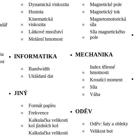
Dynamická viskozita
Magnetické pole
Hustota
Magnetický tok
Kinematická
Magnetomotorická
viskozita
síla
ndář
Látkové množství
Síla magnetického
pole
Molární hmotnost
MECHANIKA
ta
INFORMATIKA
ost
Index tělesné
Bandwidth
hmotnosti
Ukládaní dat
Kroutící moment
Síla
JINÝ
Váha
Formát papíru
ODĚV
Frekvence
Kalkulačka velikosti
Oděv: šaty a obleky
kol jízdních kol
Velikost bot
Kalkulačka velikosti