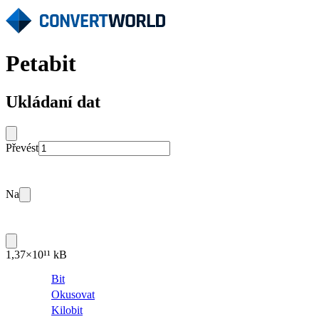
Petabit
Ukládaní dat
Převést
Na
1,37×10¹¹ kB
Bit
Okusovat
Kilobit