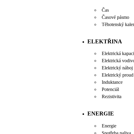
Čas
Časové pásmo
Těhotenský kale
ELEKTŘINA
Elektrická kapaci
Elektrická vodiv
Elektrický náboj
Elektrický proud
Induktance
Potenciál
Rezistivita
ENERGIE
Energie
Spotřeba paliva