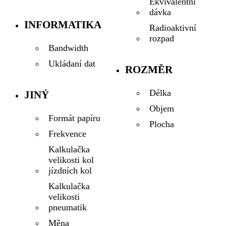
Ekvivalentní
dávka
INFORMATIKA
Radioaktivní
rozpad
Bandwidth
Ukládaní dat
ROZMĚR
Délka
JINÝ
Objem
Formát papíru
Plocha
Frekvence
Kalkulačka
velikosti kol
jízdních kol
Kalkulačka
velikosti
pneumatik
Měna