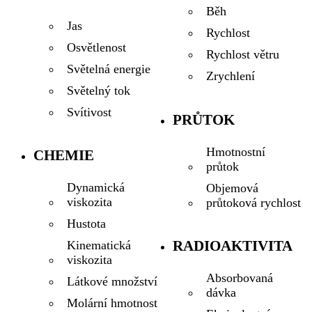
Běh
Jas
Rychlost
Osvětlenost
Rychlost větru
Světelná energie
Zrychlení
Světelný tok
Svítivost
PRŮTOK
Hmotnostní
CHEMIE
průtok
Dynamická
Objemová
viskozita
průtoková rychlost
Hustota
RADIOAKTIVITA
Kinematická
viskozita
Absorbovaná
Látkové množství
dávka
Molární hmotnost