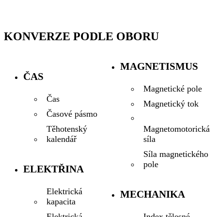
KONVERZE PODLE OBORU
MAGNETISMUS
ČAS
Magnetické pole
Čas
Magnetický tok
Časové pásmo
Magnetomotorická
Těhotenský
síla
kalendář
Síla magnetického
pole
ELEKTŘINA
Elektrická
MECHANIKA
kapacita
Index tělesné
Elektrická