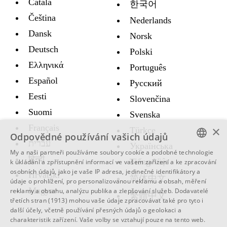
Català
한국어
Čeština
Nederlands
Dansk
Norsk
Deutsch
Polski
Ελληνικά
Português
Español
Русский
Eesti
Slovenčina
Suomi
Svenska
Français
×
Türkçe
Odpovědné používání vašich údajů
עברית
Украïнська
My a naši partneři používáme soubory cookie a podobné technologie
हिन्दी
ENGLISH
Tiếng Việt
k ukládání a zpřístupnění informací ve vašem zařízení a ke zpracování
osobních údajů, jako je vaše IP adresa, jedinečné identifikátory a
Hrvatski
SWEDISH
简体中文
údaje o prohlížení, pro personalizovanou reklamu a obsah, měření
Magyar
reklamy a obsahu, analýzu publika a zlepšování služeb.
Dodavatelé
SPANISH
繁體中文
třetích stran (1913)
mohou vaše údaje zpracovávat také pro tyto i
další účely, včetně používání přesných údajů o geolokaci a
CATALAN
charakteristik zařízení. Vaše volby se vztahují pouze na tento web.