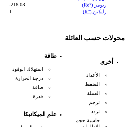
‎-218.08
ريومر (°Re)
1
رانكين (°R)
محولات حسب العائلة
طاقة
أخرى
استهلاك الوقود
الأعداد
درجة الحرارة
الضغط
طاقة
العملة
قدرة
ترجم
تردد
علم الميكانيكا
حاسبة حجم
الإطارات