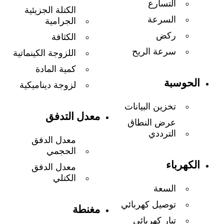
التسارع
الكتلة الجزيئية
السرعة
الجرامية
ركض
الكثافة
سرعة الريح
اللزوجة الكينماتية
كمية المادة
الحوسبة
لزوجة ديناميكية
تخزين البيانات
معدل التدفق
عرض النطاق
الترددي
معدل الدفق
الحجمي
الكهرباء
معدل الدفق
الكتلي
السعة
توصيل كهربائي
مغنطة
تيار كهربائي