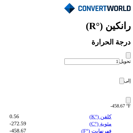
رانكين (°R)
درجة الحرارة
تحويل
إلى
‎-458.67 °F
0.56
كلفن (°K)
‎-272.59
مئوية (°C)
‎-458.67
فهرنهايت (°F)