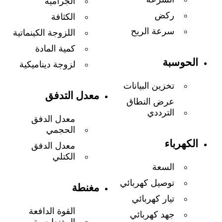
الجرامية
ركض
الكثافة
سرعة الريح
اللزوجة الكينماتية
كمية المادة
الحوسبة
لزوجة ديناميكية
تخزين البيانات
معدل التدفق
عرض النطاق
الترددي
معدل الدفق
الحجمي
الكهرباء
معدل الدفق
الكتلي
السعة
توصيل كهربائي
مغنطة
تيار كهربائي
القوة الدافعة
جهد كهربائي
المغنطيسية