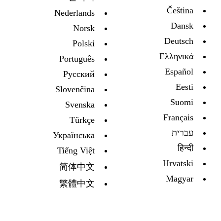
Čeština
Nederlands
Dansk
Norsk
Deutsch
Polski
Ελληνικά
Português
Español
Русский
Eesti
Slovenčina
Suomi
Svenska
Français
Türkçe
עברית
Украïнська
हिन्दी
Tiếng Việt
Hrvatski
简体中文
Magyar
繁體中文