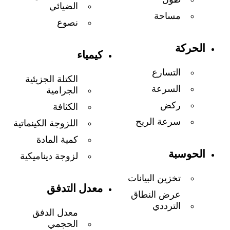
الضيائي
مساحة
نصوع
الحركة
كيمياء
التسارع
الكتلة الجزيئية
السرعة
الجرامية
ركض
الكثافة
سرعة الريح
اللزوجة الكينماتية
كمية المادة
الحوسبة
لزوجة ديناميكية
تخزين البيانات
معدل التدفق
عرض النطاق
الترددي
معدل الدفق
الحجمي