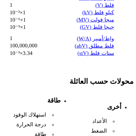
1
فلط (V)
كيلو فلط (kV)
1×10⁻³
ميجا فولت (MV)
1×10⁻⁶
جيجا فلط (GV)
1×10⁻⁹
1
واط/أمبير (W/A)
100,000,000
فلط مطلق (abV)
ستات فلط (stV)
3.34×10⁻³
محولات حسب العائلة
طاقة
أخرى
استهلاك الوقود
الأعداد
درجة الحرارة
الضغط
طاقة