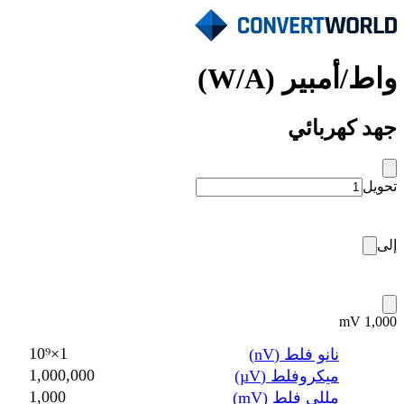
واط/أمبير (W/A)
جهد كهربائي
تحويل
إلى
1,000 mV
1×10⁹
نانو فلط (nV)
1,000,000
ميكروفلط (µV)
1,000
مللي فلط (mV)