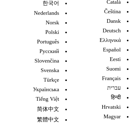
Català
한국어
Čeština
Nederlands
Dansk
Norsk
Deutsch
Polski
Ελληνικά
Português
Español
Русский
Eesti
Slovenčina
Suomi
Svenska
Français
Türkçe
עברית
Украïнська
हिन्दी
Tiếng Việt
Hrvatski
简体中文
Magyar
繁體中文