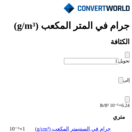
جرام في المتر المكعب (g/m³)
الكثافة
تحويل
إلى
6.24×10⁻⁵ lb/ft³
متري
جرام في السنتيمتر المكعب (g/cm³)
1×10⁻⁶