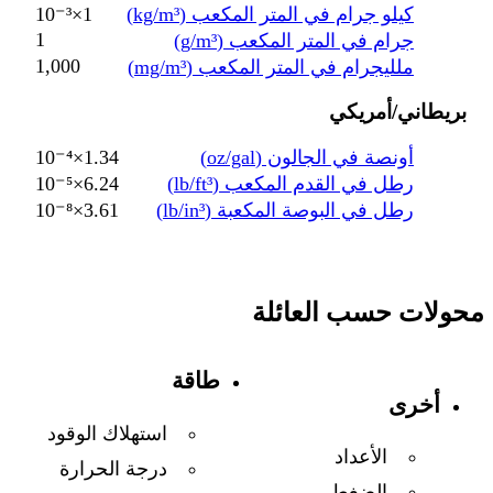
كيلو جرام في المتر المكعب (kg/m³)
1×10⁻³
1
جرام في المتر المكعب (g/m³)
1,000
ملليجرام في المتر المكعب (mg/m³)
بريطاني/أمريكي
أونصة في الجالون (oz/gal)
1.34×10⁻⁴
رطل في القدم المكعب (lb/ft³)
6.24×10⁻⁵
رطل في البوصة المكعبة (lb/in³)
3.61×10⁻⁸
محولات حسب العائلة
طاقة
أخرى
استهلاك الوقود
الأعداد
درجة الحرارة
الضغط