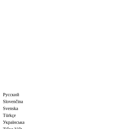
Русский
Slovenčina
Svenska
Türkçe
Украïнська