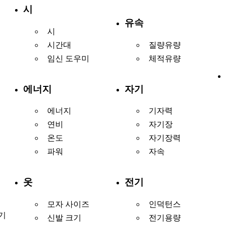
시
유속
시
시간대
질량유량
임신 도우미
체적유량
에너지
자기
에너지
기자력
연비
자기장
온도
자기장력
파워
자속
옷
전기
모자 사이즈
인덕턴스
기
신발 크기
전기용량