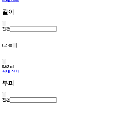
길이
전환
(으)로
0.62 mi
확대 전환
부피
전환