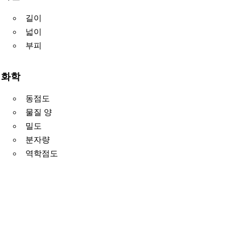
길이
넓이
부피
화학
동점도
물질 양
밀도
분자량
역학점도