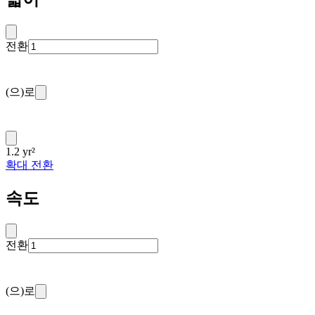
전환
(으)로
1.2 yr²
확대 전환
속도
전환
(으)로