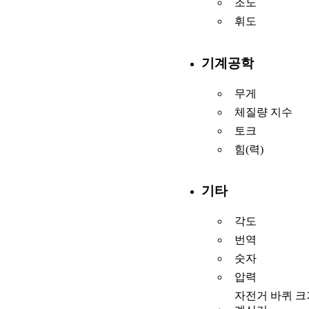
조도
휘도
기계공학
무게
체질량 지수
토크
힘(력)
기타
각도
번역
숫자
압력
자전거 바퀴 크