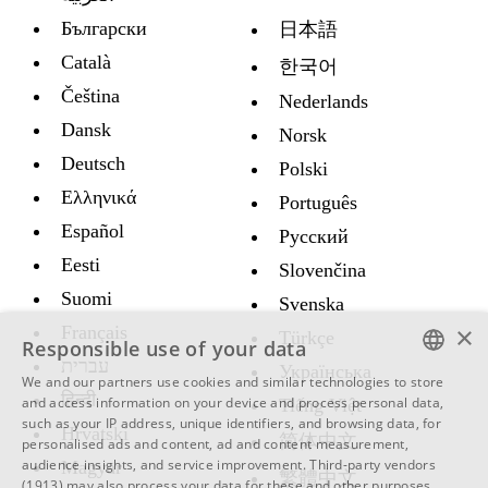
Български
日本語
Català
한국어
Čeština
Nederlands
Dansk
Norsk
Deutsch
Polski
Ελληνικά
Português
Español
Русский
Eesti
Slovenčina
Suomi
Svenska
×
Français
Türkçe
Responsible use of your data
עברית
Украïнська
We and our partners use cookies and similar technologies to store
ENGLISH
हिन्दी
and access information on your device and process personal data,
Tiếng Việt
such as your IP address, unique identifiers, and browsing data, for
Hrvatski
SWEDISH
简体中文
personalised ads and content, ad and content measurement,
audience insights, and service improvement.
Third-party vendors
Magyar
SPANISH
繁體中文
(1913)
may also process your data for these and other purposes,