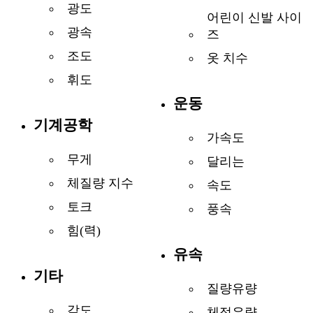
광도
어린이 신발 사이
광속
즈
조도
옷 치수
휘도
운동
기계공학
가속도
무게
달리는
체질량 지수
속도
토크
풍속
힘(력)
유속
기타
질량유량
각도
체적유량