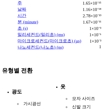
주
1.65×10⁻¹⁵
날짜
1.16×10⁻¹⁴
시간
2.78×10⁻¹³
분 (minute)
1.67×10⁻¹¹
초 (s)
1×10⁻⁹
밀리세컨드(밀리초) (ms)
1×10⁻⁶
마이크로세컨드(마이크로초) (µs)
1×10⁻³
1
나노세컨드(나노초) (ns)
유형별 전환
옷
광도
모자 사이즈
가시광선
신발 크기