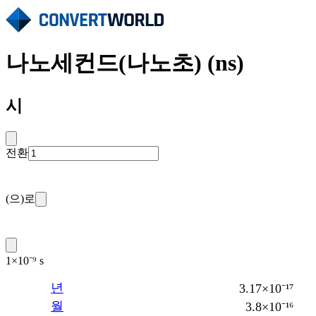
나노세컨드(나노초) (ns)
시
전환
(으)로
1×10⁻⁹ s
년
3.17×10⁻¹⁷
월
3.8×10⁻¹⁶