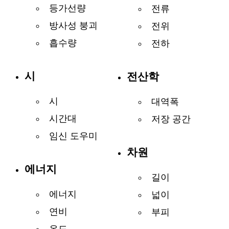
등가선량
전류
방사성 붕괴
전위
흡수량
전하
시
전산학
시
대역폭
시간대
저장 공간
임신 도우미
차원
에너지
길이
에너지
넓이
연비
부피