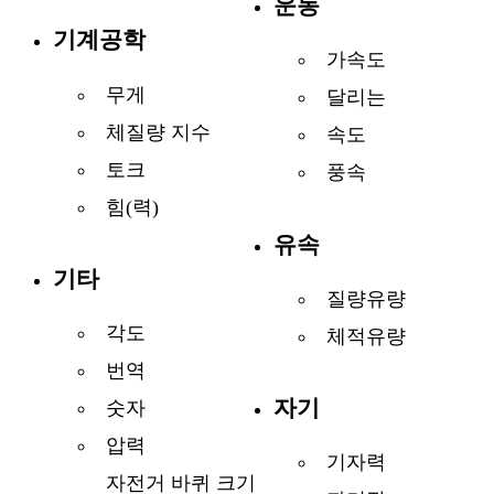
운동
기계공학
가속도
무게
달리는
체질량 지수
속도
토크
풍속
힘(력)
유속
기타
질량유량
각도
체적유량
번역
자기
숫자
압력
기자력
자전거 바퀴 크기