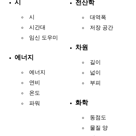
시
전산학
시
대역폭
시간대
저장 공간
임신 도우미
차원
에너지
길이
에너지
넓이
연비
부피
온도
화학
파워
동점도
물질 양