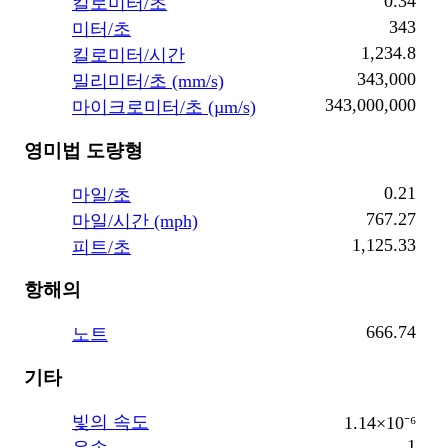
0.34
킬로미터/초
343
미터/초
1,234.8
킬로미터/시간
343,000
밀리미터/초 (mm/s)
343,000,000
마이크로미터/초 (µm/s)
영미법 도량형
0.21
마일/초
767.27
마일/시간 (mph)
1,125.33
피트/초
항해의
666.74
노트
기타
빛의 속도
1.14×10⁻⁶
1
음속