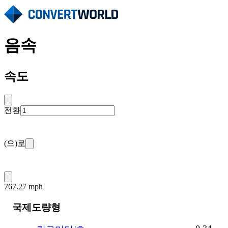
음속
속도
전환
(으)로
767.27 mph
국제도량형