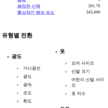
201.76
쾌적한 산책
343,000
통상적인 뱀의 속도
유형별 전환
옷
광도
모자 사이즈
가시광선
신발 크기
광도
어린이 신발 사이
광속
즈
조도
옷 치수
휘도