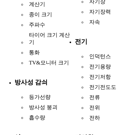
자기장
계산기
자기장력
종이 크기
자속
주파수
타이어 크기 계산
전기
기
통화
인덕턴스
TV&모니터 크기
전기용량
전기저항
방사성 감쇠
전기전도도
등가선량
전류
방사성 붕괴
전위
흡수량
전하