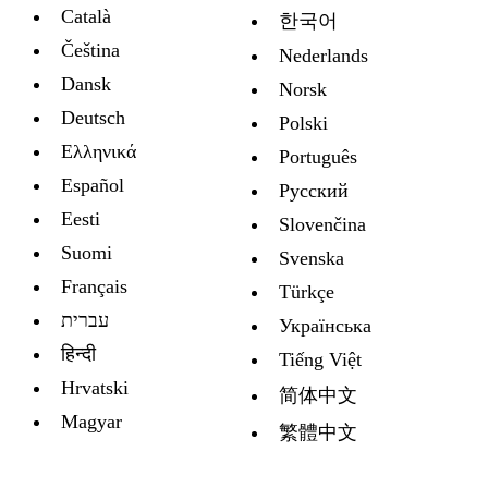
Català
한국어
Čeština
Nederlands
Dansk
Norsk
Deutsch
Polski
Ελληνικά
Português
Español
Русский
Eesti
Slovenčina
Suomi
Svenska
Français
Türkçe
עברית
Украïнська
हिन्दी
Tiếng Việt
Hrvatski
简体中文
Magyar
繁體中文