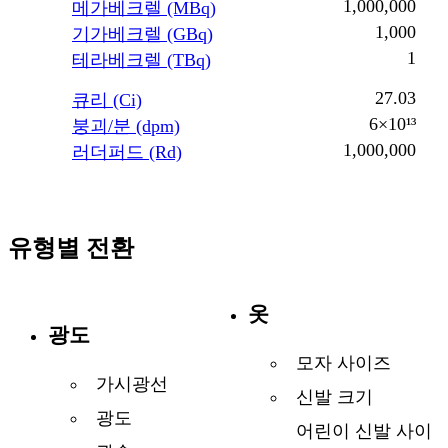
1,000,000
메가베크렐 (MBq)
1,000
기가베크렐 (GBq)
1
테라베크렐 (TBq)
27.03
큐리 (Ci)
6×10¹³
붕괴/분 (dpm)
1,000,000
러더퍼드 (Rd)
유형별 전환
옷
광도
모자 사이즈
가시광선
신발 크기
광도
어린이 신발 사이