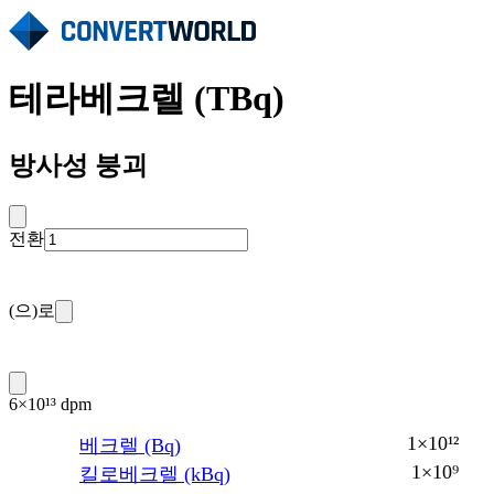
테라베크렐 (TBq)
방사성 붕괴
전환
(으)로
6×10¹³ dpm
1×10¹²
베크렐 (Bq)
1×10⁹
킬로베크렐 (kBq)