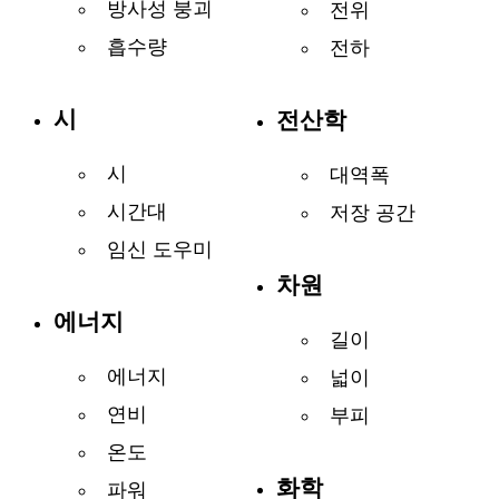
방사성 붕괴
전위
흡수량
전하
시
전산학
시
대역폭
시간대
저장 공간
임신 도우미
차원
에너지
길이
에너지
넓이
연비
부피
온도
화학
파워