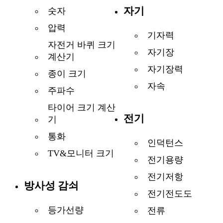
자기
숫자
압력
기자력
자전거 바퀴 크기
자기장
계산기
자기장력
종이 크기
자속
주파수
타이어 크기 계산
전기
기
통화
인덕턴스
TV&모니터 크기
전기용량
전기저항
방사성 감쇠
전기전도도
등가선량
전류