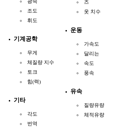
광속
즈
조도
옷 치수
휘도
운동
기계공학
가속도
무게
달리는
체질량 지수
속도
토크
풍속
힘(력)
유속
기타
질량유량
각도
체적유량
번역