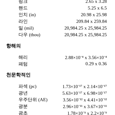
2.65 x 3.28
링크
5.25 x 6.5
핸드
20.98 x 25.98
인치 (in)
209.84 x 259.84
라인
20,984.25 x 25,984.25
밀 (mil)
20,984.25 x 25,984.25
다우 (thou)
항해의
해리
2.88×10⁻⁴ x 3.56×10⁻⁴
0.29 x 0.36
패텀
천문학적인
파섹 (pc)
1.73×10⁻¹⁷ x 2.14×10⁻¹⁷
광년
5.63×10⁻¹⁷ x 6.98×10⁻¹⁷
우주단위 (AE)
3.56×10⁻¹² x 4.41×10⁻¹²
광분
2.96×10⁻¹¹ x 3.67×10⁻¹¹
광초
1.78×10⁻⁹ x 2.2×10⁻⁹