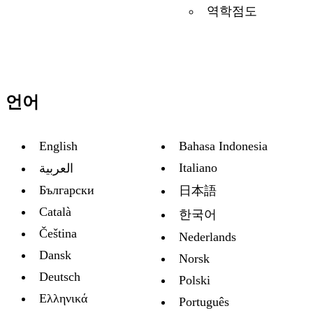
역학점도
언어
English
Bahasa Indonesia
Italiano
العربية
Български
日本語
Català
한국어
Čeština
Nederlands
Dansk
Norsk
Deutsch
Polski
Ελληνικά
Português