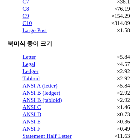
C7
×38.1
C8
×76.19
C9
×154.29
C10
×314.09
Large Post
×1.58
북미식 종이 크기
Letter
×5.84
Legal
×4.57
Ledger
×2.92
Tabloid
×2.92
ANSI A (letter)
×5.84
ANSI B (ledger)
×2.92
ANSI B (tabloid)
×2.92
ANSI C
×1.46
ANSI D
×0.73
ANSI E
×0.36
ANSI F
×0.49
Statement Half Letter
×11.63