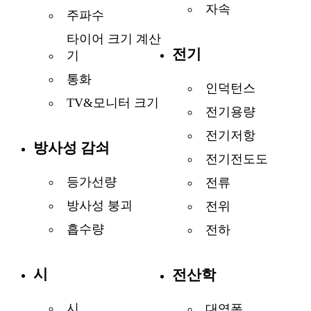
자속
주파수
타이어 크기 계산
전기
기
통화
인덕턴스
TV&모니터 크기
전기용량
전기저항
방사성 감쇠
전기전도도
등가선량
전류
방사성 붕괴
전위
흡수량
전하
시
전산학
시
대역폭