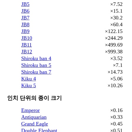
JB5
×7.52
JB6
×15.1
JB7
×30.2
JB8
×60.4
JB9
×122.15
JB10
×244.29
JB11
×499.69
JB12
×999.38
Shiroku ban 4
×3.52
Shiroku ban 5
×7.1
Shiroku ban 7
×14.73
Kiku 4
×5.06
Kiku 5
×10.26
인치 단위의 종이 크기
Emperor
×0.16
Antiquarian
×0.33
Grand Eagle
×0.45
Double Elephant
×0.51