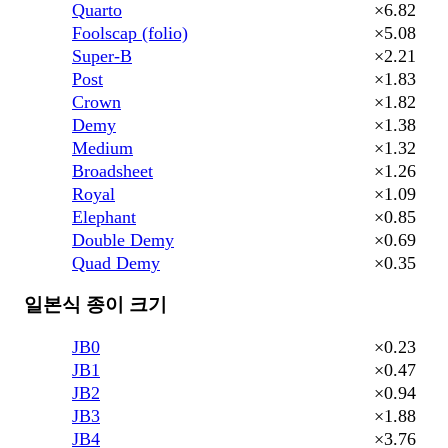
Quarto
×6.82
Foolscap (folio)
×5.08
Super-B
×2.21
Post
×1.83
Crown
×1.82
Demy
×1.38
Medium
×1.32
Broadsheet
×1.26
Royal
×1.09
Elephant
×0.85
Double Demy
×0.69
Quad Demy
×0.35
일본식 종이 크기
JB0
×0.23
JB1
×0.47
JB2
×0.94
JB3
×1.88
JB4
×3.76