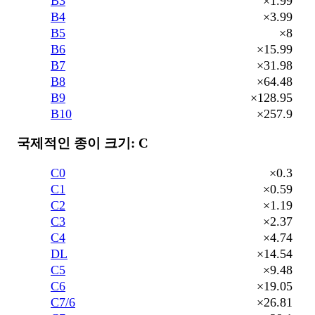
B3
×1.99
B4
×3.99
B5
×8
B6
×15.99
B7
×31.98
B8
×64.48
B9
×128.95
B10
×257.9
국제적인 종이 크기: C
C0
×0.3
C1
×0.59
C2
×1.19
C3
×2.37
C4
×4.74
DL
×14.54
C5
×9.48
C6
×19.05
C7/6
×26.81