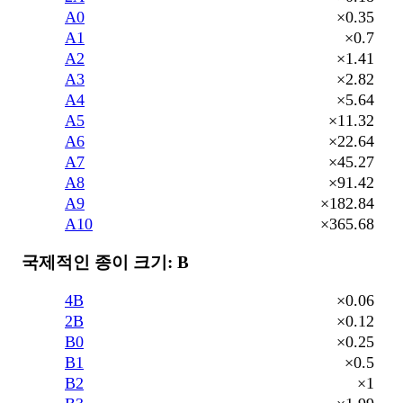
A0
×0.35
A1
×0.7
A2
×1.41
A3
×2.82
A4
×5.64
A5
×11.32
A6
×22.64
A7
×45.27
A8
×91.42
A9
×182.84
A10
×365.68
국제적인 종이 크기: B
4B
×0.06
2B
×0.12
B0
×0.25
B1
×0.5
B2
×1