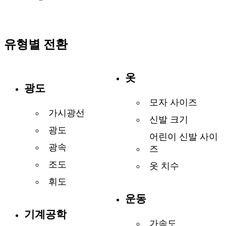
유형별 전환
옷
광도
모자 사이즈
가시광선
신발 크기
광도
어린이 신발 사이
광속
즈
조도
옷 치수
휘도
운동
기계공학
가속도