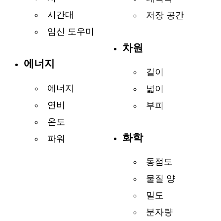
시간대
저장 공간
임신 도우미
차원
에너지
길이
에너지
넓이
연비
부피
온도
화학
파워
동점도
물질 양
밀도
분자량