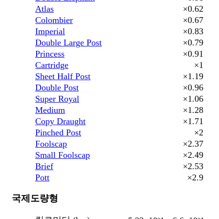
Atlas
×0.62
Colombier
×0.67
Imperial
×0.83
Double Large Post
×0.79
Princess
×0.91
Cartridge
×1
Sheet Half Post
×1.19
Double Post
×0.96
Super Royal
×1.06
Medium
×1.28
Copy Draught
×1.71
Pinched Post
×2
Foolscap
×2.37
Small Foolscap
×2.49
Brief
×2.53
Pott
×2.9
국제도량형