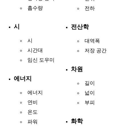
흡수량
전하
시
전산학
시
대역폭
시간대
저장 공간
임신 도우미
차원
에너지
길이
에너지
넓이
연비
부피
온도
화학
파워