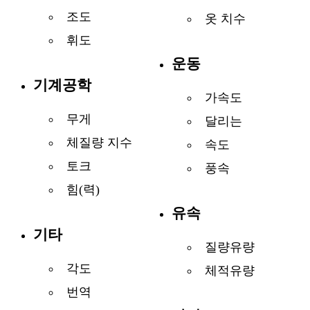
조도
옷 치수
휘도
운동
기계공학
가속도
무게
달리는
체질량 지수
속도
토크
풍속
힘(력)
유속
기타
질량유량
각도
체적유량
번역