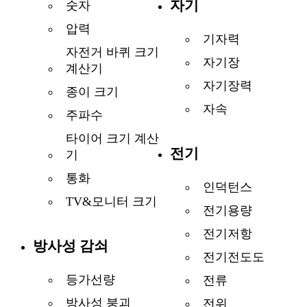
자기
숫자
압력
기자력
자전거 바퀴 크기
자기장
계산기
자기장력
종이 크기
자속
주파수
타이어 크기 계산
전기
기
통화
인덕턴스
TV&모니터 크기
전기용량
전기저항
방사성 감쇠
전기전도도
등가선량
전류
방사성 붕괴
전위