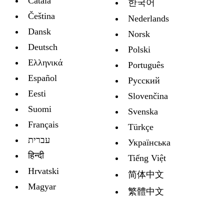
Català
한국어
Čeština
Nederlands
Dansk
Norsk
Deutsch
Polski
Ελληνικά
Português
Español
Русский
Eesti
Slovenčina
Suomi
Svenska
Français
Türkçe
עברית
Украïнська
हिन्दी
Tiếng Việt
Hrvatski
简体中文
Magyar
繁體中文