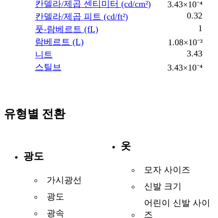
칸델라/제곱 센티미터 (cd/cm²)
3.43×10⁻⁴
0.32
칸델라/제곱 피트 (cd/ft²)
1
풋-람베르트 (fL)
람베르트 (L)
1.08×10⁻³
3.43
니트
스틸브
3.43×10⁻⁴
유형별 전환
옷
광도
모자 사이즈
가시광선
신발 크기
광도
어린이 신발 사이
광속
즈