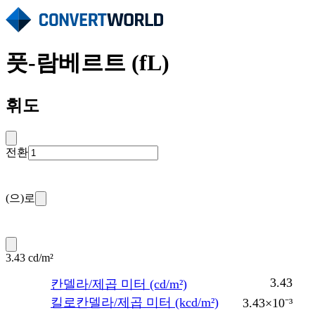
풋-람베르트 (fL)
휘도
전환
(으)로
3.43 cd/m²
3.43
칸델라/제곱 미터 (cd/m²)
킬로칸델라/제곱 미터 (kcd/m²)
3.43×10⁻³