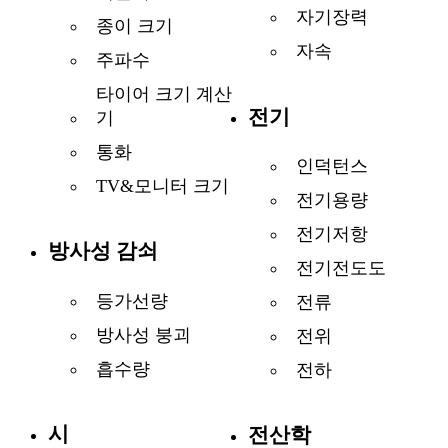
자기장력
종이 크기
자속
주파수
타이어 크기 계산
전기
기
통화
인덕턴스
TV&모니터 크기
전기용량
전기저항
방사성 감쇠
전기전도도
등가선량
전류
방사성 붕괴
전위
흡수량
전하
시
전산학