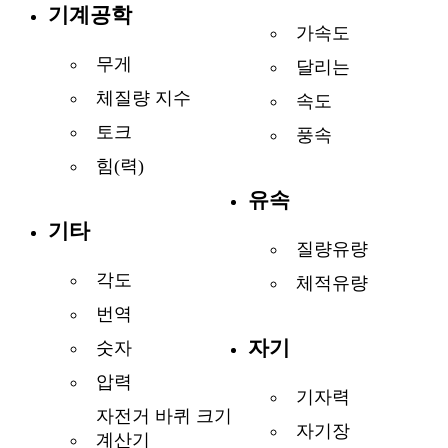
기계공학
가속도
무게
달리는
체질량 지수
속도
토크
풍속
힘(력)
유속
기타
질량유량
각도
체적유량
번역
자기
숫자
압력
기자력
자전거 바퀴 크기
자기장
계산기