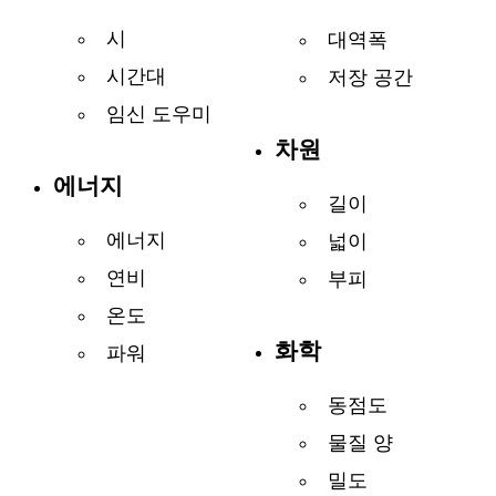
시
대역폭
시간대
저장 공간
임신 도우미
차원
에너지
길이
에너지
넓이
연비
부피
온도
화학
파워
동점도
물질 양
밀도