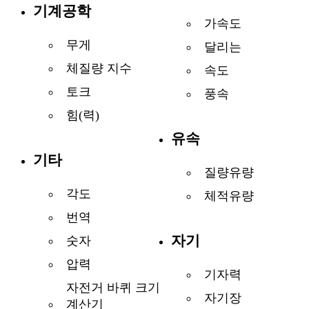
기계공학
가속도
무게
달리는
체질량 지수
속도
토크
풍속
힘(력)
유속
기타
질량유량
각도
체적유량
번역
자기
숫자
압력
기자력
자전거 바퀴 크기
자기장
계산기