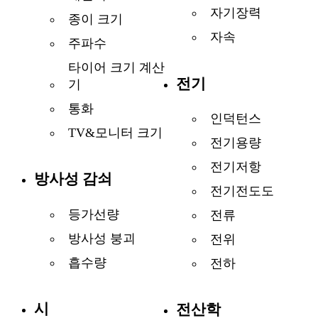
자기장력
종이 크기
자속
주파수
타이어 크기 계산
전기
기
통화
인덕턴스
TV&모니터 크기
전기용량
전기저항
방사성 감쇠
전기전도도
등가선량
전류
방사성 붕괴
전위
흡수량
전하
시
전산학