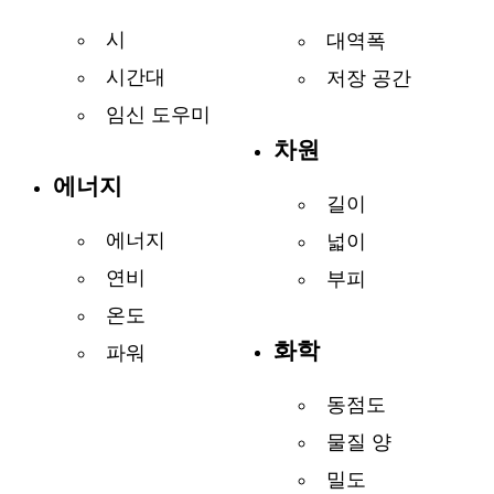
시
대역폭
시간대
저장 공간
임신 도우미
차원
에너지
길이
에너지
넓이
연비
부피
온도
화학
파워
동점도
물질 양
밀도