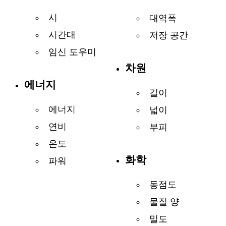
시
대역폭
시간대
저장 공간
임신 도우미
차원
에너지
길이
에너지
넓이
연비
부피
온도
화학
파워
동점도
물질 양
밀도