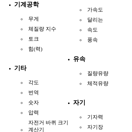
기계공학
가속도
무게
달리는
체질량 지수
속도
토크
풍속
힘(력)
유속
기타
질량유량
각도
체적유량
번역
자기
숫자
압력
기자력
자전거 바퀴 크기
자기장
계산기