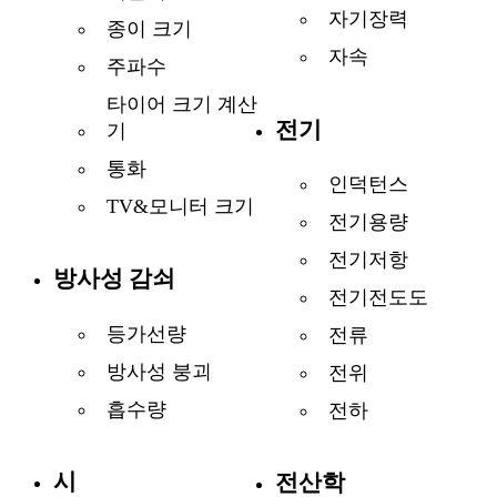
자기장력
종이 크기
자속
주파수
타이어 크기 계산
전기
기
통화
인덕턴스
TV&모니터 크기
전기용량
전기저항
방사성 감쇠
전기전도도
등가선량
전류
방사성 붕괴
전위
흡수량
전하
시
전산학