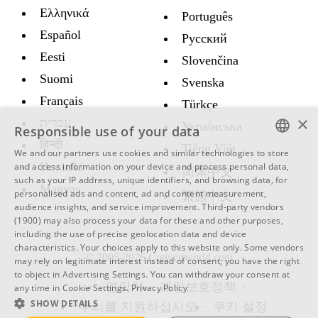
Ελληνικά
Português
Español
Русский
Eesti
Slovenčina
Suomi
Svenska
Français
Türkçe
×
עברית
Украïнська
Responsible use of your data
हिन्दी
Tiếng Việt
We and our partners use cookies and similar technologies to store
ENGLISH
Hrvatski
and access information on your device and process personal data,
简体中文
such as your IP address, unique identifiers, and browsing data, for
SWEDISH
Magyar
personalised ads and content, ad and content measurement,
繁體中文
audience insights, and service improvement.
Third-party vendors
SPANISH
(1900)
may also process your data for these and other purposes,
including the use of precise geolocation data and device
CATALAN
characteristics. Your choices apply to this website only. Some vendors
© 2005-2026 Convertworld.com
ARABIC
may rely on legitimate interest instead of consent; you have the right
to object in
Advertising Settings
. You can withdraw your consent at
BULGARIAN
연락처
개인보호정책
any time in
Cookie Settings
.
Privacy Policy
SHOW DETAILS
우리를 지원하십시오
쿠키 설정
CZECH