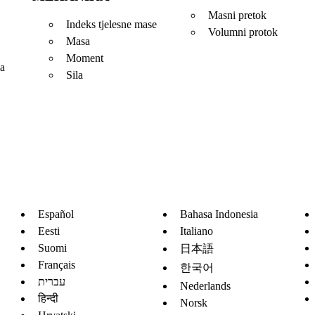
Masni pretok
Indeks tjelesne mase
Volumni protok
Masa
Moment
ja
Sila
Español
Bahasa Indonesia
Eesti
Italiano
Suomi
日本語
Français
한국어
עברית
Nederlands
हिन्दी
Norsk