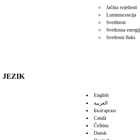
Jačina svjetlosti
Luminiscencija
Svetilnost
Svetlosna energi
Svetlosni fluks
JEZIK
English
العربية
Български
Català
Čeština
Dansk