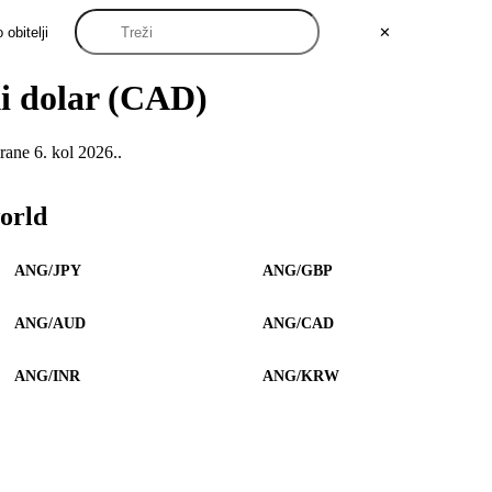
 obitelji
✕
ki dolar (CAD)
ane 6. kol 2026..
world
ANG/JPY
ANG/GBP
ANG/AUD
ANG/CAD
ANG/INR
ANG/KRW