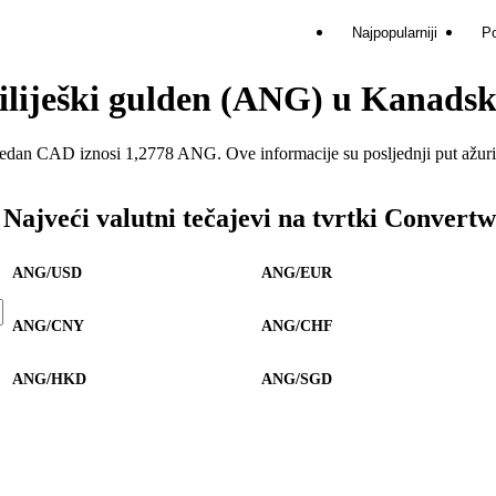
Najpopularniji
Po
tiliješki gulden (ANG) u Kanads
an CAD iznosi 1,2778 ANG. Ove informacije su posljednji put ažurir
Najveći valutni tečajevi na tvrtki Convert
ANG/USD
ANG/EUR
ANG/CNY
ANG/CHF
ANG/HKD
ANG/SGD