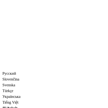
Русский
Slovenčina
Svenska
Türkçe
Украïнська
Tiếng Việt