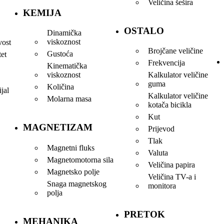
Veličina šešira
KEMIJA
OSTALO
Dinamička
viskoznost
vost
Brojčane veličine
Gustoća
tet
Frekvencija
Kinematička
viskoznost
Kalkulator veličine
guma
Količina
jal
Kalkulator veličine
Molarna masa
kotača bicikla
Kut
MAGNETIZAM
Prijevod
Tlak
Magnetni fluks
Valuta
Magnetomotorna sila
Veličina papira
Magnetsko polje
Veličina TV-a i
Snaga magnetskog
monitora
polja
PRETOK
MEHANIKA