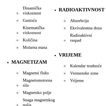
Dinamička
RADIOAKTIVNOST
viskoznost
Gustoća
Absorbcija
Kinematička
Ekvivalentna doza
viskoznost
Radioaktivni
Količina
raspad
Molarna masa
VRIJEME
MAGNETIZAM
Kalendar trudnoće
Magnetni fluks
Vremenske zone
Magnetomotorna
Vrijeme
sila
Magnetsko polje
Snaga magnetskog
polja