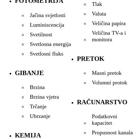
FOTOMETRIJA
Tlak
Valuta
Jačina svjetlosti
Veličina papira
Luminiscencija
Veličina TV-a i
Svetilnost
monitora
Svetlosna energija
Svetlosni fluks
PRETOK
GIBANJE
Masni pretok
Volumni protok
Brzina
Brzina vjetra
RAČUNARSTVO
Trčanje
Ubrzanje
Podatkovni
kapacitet
Propusnost kanala
KEMIJA