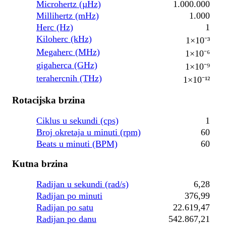
Microhertz (µHz)
1.000.000
Millihertz (mHz)
1.000
Herc (Hz)
1
Kiloherc (kHz)
1×10⁻³
Megaherc (MHz)
1×10⁻⁶
gigaherca (GHz)
1×10⁻⁹
terahercnih (THz)
1×10⁻¹²
Rotacijska brzina
Ciklus u sekundi (cps)
1
Broj okretaja u minuti (rpm)
60
Beats u minuti (BPM)
60
Kutna brzina
Radijan u sekundi (rad/s)
6,28
Radijan po minuti
376,99
Radijan po satu
22.619,47
Radijan po danu
542.867,21