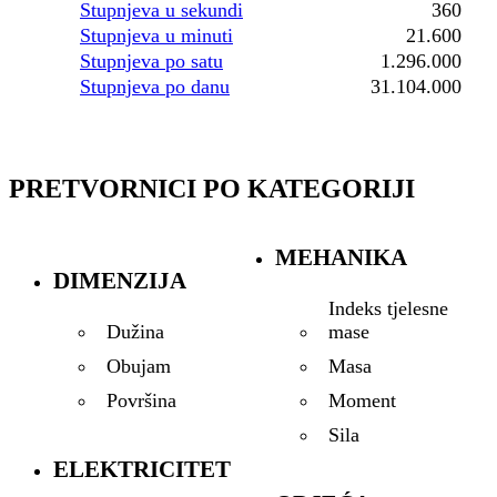
Stupnjeva u sekundi
360
Stupnjeva u minuti
21.600
Stupnjeva po satu
1.296.000
Stupnjeva po danu
31.104.000
PRETVORNICI PO KATEGORIJI
MEHANIKA
DIMENZIJA
Indeks tjelesne
mase
Dužina
Masa
Obujam
Moment
Površina
Sila
ELEKTRICITET