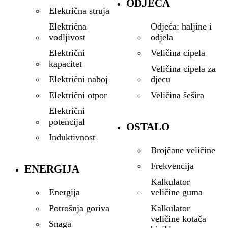
ODJEĆA
Električna struja
Odjeća: haljine i
Električna
odjela
vodljivost
Veličina cipela
Električni
kapacitet
Veličina cipela za
djecu
Električni naboj
Veličina šešira
Električni otpor
Električni
potencijal
OSTALO
Induktivnost
Brojčane veličine
Frekvencija
ENERGIJA
Kalkulator
veličine guma
Energija
Kalkulator
Potrošnja goriva
veličine kotača
Snaga