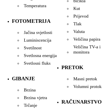
bicikla
Temperatura
Kut
Prijevod
FOTOMETRIJA
Tlak
Valuta
Jačina svjetlosti
Veličina papira
Luminiscencija
Veličina TV-a i
Svetilnost
monitora
Svetlosna energija
Svetlosni fluks
PRETOK
GIBANJE
Masni pretok
Volumni protok
Brzina
Brzina vjetra
RAČUNARSTVO
Trčanje