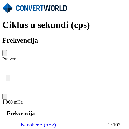
Ciklus u sekundi (cps)
Frekvencija
Pretvori
U
1.000 mHz
Frekvencija
Nanohertz (nHz)
1×10⁹