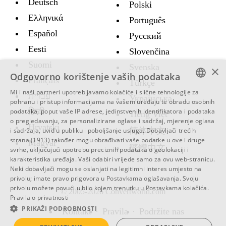
Deutsch
Polski
Ελληνικά
Português
Español
Русский
Eesti
Slovenčina
Suomi
Svenska
×
Odgovorno korištenje vaših podataka
Français
Türkçe
Mi i naši partneri upotrebljavamo kolačiće i slične tehnologije za
עברית
Украïнська
ENGLISH
pohranu i pristup informacijama na vašem uređaju te obradu osobnih
हिन्दी
podataka, poput vaše IP adrese, jedinstvenih identifikatora i podataka
Tiếng Việt
SWEDISH
o pregledavanju, za personalizirane oglase i sadržaj, mjerenje oglasa
Hrvatski
简体中文
i sadržaja, uvid u publiku i poboljšanje usluga.
Dobavljači trećih
SPANISH
strana (1913)
također mogu obrađivati vaše podatke u ove i druge
Magyar
繁體中文
svrhe, uključujući upotrebu preciznih podataka o geolokaciji i
CATALAN
karakteristika uređaja. Vaši odabiri vrijede samo za ovu web-stranicu.
ARABIC
Neki dobavljači mogu se oslanjati na legitimni interes umjesto na
privolu; imate pravo prigovora u
Postavkama oglašavanja
. Svoju
BULGARIAN
privolu možete povući u bilo kojem trenutku u
Postavkama kolačića
.
© 2005-2026 Convertworld.com
Pravila o privatnosti
CZECH
PRIKAŽI PODROBNOSTI
Kontakt
Pravila
Podržite nas
DANISH