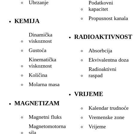
Ubrzanje
Podatkovni
kapacitet
Propusnost kanala
KEMIJA
Dinamička
RADIOAKTIVNOST
viskoznost
Gustoća
Absorbcija
Kinematička
Ekvivalentna doza
viskoznost
Radioaktivni
Količina
raspad
Molarna masa
VRIJEME
MAGNETIZAM
Kalendar trudnoće
Magnetni fluks
Vremenske zone
Magnetomotorna
Vrijeme
sila